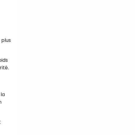
 plus
oids
ité.
 la
n
t