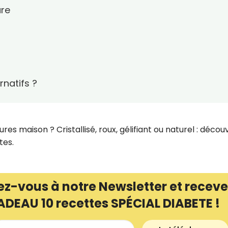
ure
rnatifs ?
ures maison ? Cristallisé, roux, gélifiant ou naturel : décou
tes.
ez-vous à notre Newsletter et receve
ADEAU 10 recettes SPÉCIAL DIABETE !