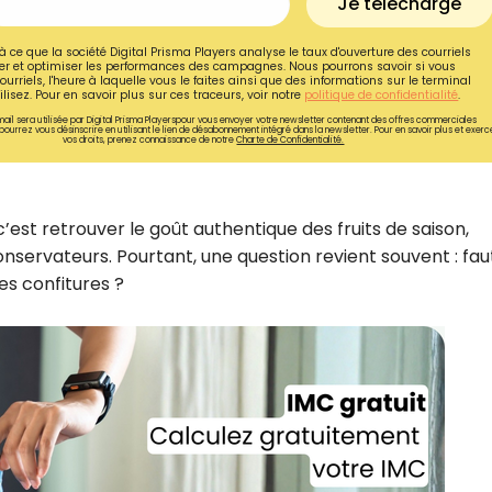
Je télécharge
à ce que la société Digital Prisma Players analyse le taux d'ouverture des courriels
r et optimiser les performances des campagnes. Nous pourrons savoir si vous
ourriels, l'heure à laquelle vous le faites ainsi que des informations sur le terminal
lisez. Pour en savoir plus sur ces traceurs, voir notre
politique de confidentialité
.
ail sera utilisée par Digital Prisma Playerspour vous envoyer votre newsletter contenant des offres commerciales
pourrez vous désinscrire en utilisant le lien de désabonnement intégré dans la newsletter. Pour en savoir plus et exerc
vos droits, prenez connaissance de notre
Charte de Confidentialité.
’est retrouver le goût authentique des fruits de saison,
conservateurs. Pourtant, une question revient souvent : faut
ses confitures ?
Recevez gratuitemen
de nos meilleures re
spécial diabète !
Ainsi que la newsletter promotio