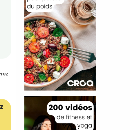
vrez
z