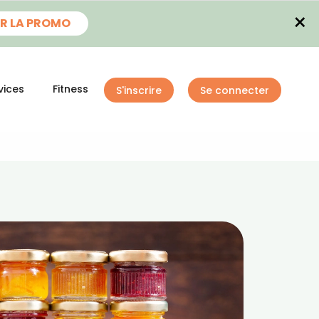
×
R LA PROMO
vices
Fitness
S'inscrire
Se connecter