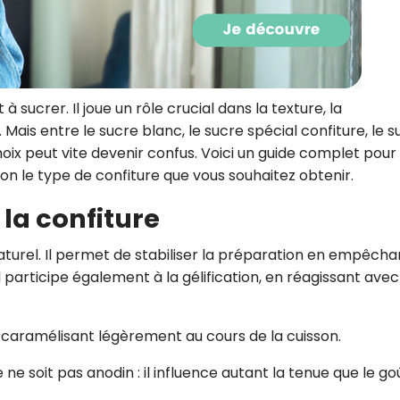
CROQ.
Je consens à ce que la société Digi
 sucrer. Il joue un rôle crucial dans la texture, la
Prisma Players analyse le taux d'ou
 Mais entre le sucre blanc, le sucre spécial confiture, le s
des courriels pour mesurer et optim
performances des campagnes. No
choix peut vite devenir confus. Voici un guide complet pour
pourrons savoir si vous ouvrez les co
lon le type de confiture que vous souhaitez obtenir.
l'heure à laquelle vous le faites ains
des informations sur le terminal qu
 la confiture
utilisez. Pour en savoir plus sur ces 
voir notre
politique de confidentialit
urel. Il permet de stabiliser la préparation en empêchan
Je reçois mon cadeau !
articipe également à la gélification, en réagissant avec
Votre adresse email sera utilisée par Digital Prisma Playe
envoyer votre newsletter contenant des offres commercial
n caramélisant légèrement au cours de la cuisson.
personnalisées. Vous pourrez vous désinscrire en utilisan
désabonnement intégré dans la newsletter. Pour en savoi
exercer vos droits, prenez connaissance de notre
Charte 
Confidentialité
.
e soit pas anodin : il influence autant la tenue que le go