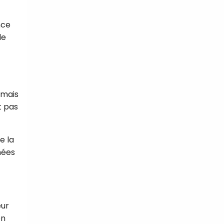
nce
de
 mais
t pas
e la
mées
eur
on