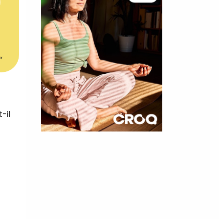
er
-il
×
t 10
cettes
nnelle de