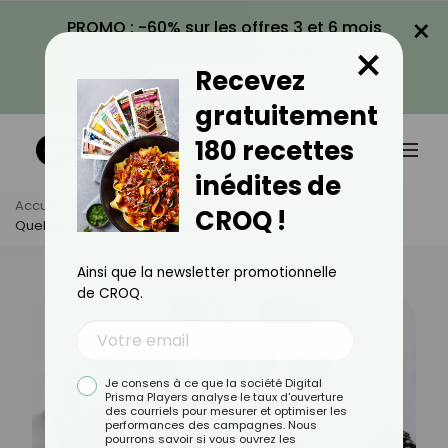
×
PROMO : -60% sur les offres 3 et 6 mois
×
avec le code CROQ60
Recevez
VOIR LA PROMO
gratuitement
180 recettes
inédites de
Accueil
Actus
Recettes
CROQ !
Quelles Sont Les Confitures Les Moins Caloriques ?
Ainsi que la newsletter promotionnelle
de CROQ.
Je consens à ce que la société Digital
Prisma Players analyse le taux d'ouverture
des courriels pour mesurer et optimiser les
performances des campagnes. Nous
pourrons savoir si vous ouvrez les