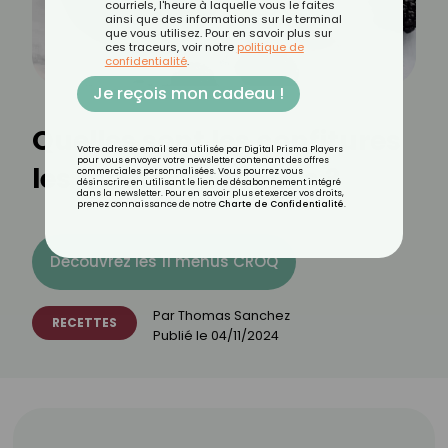
courriels, l'heure à laquelle vous le faites
ainsi que des informations sur le terminal
que vous utilisez. Pour en savoir plus sur
ces traceurs, voir notre
politique de
confidentialité
.
Je reçois mon cadeau !
Quelles sont les confitures
Votre adresse email sera utilisée par Digital Prisma Players
pour vous envoyer votre newsletter contenant des offres
les moins caloriques ?
commerciales personnalisées. Vous pourrez vous
désinscrire en utilisant le lien de désabonnement intégré
dans la newsletter. Pour en savoir plus et exercer vos droits,
prenez connaissance de notre
Charte de Confidentialité
.
Découvrez les 11 menus CROQ
Par
Thomas Sanchez
RECETTES
Publié le
04/11/2024