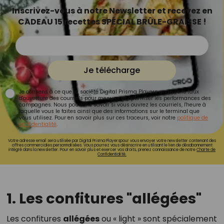
Inscrivez-vous à notre Newsletter et recevez en
CADEAU 15 recettes SPÉCIAL BRÛLE-GRAISSE !
Je télécharge
Je consens à ce que la société Digital Prisma Players analyse le taux
d'ouverture des courriels pour mesurer et optimiser les performances des
campagnes. Nous pourrons savoir si vous ouvrez les courriels, l'heure à
laquelle vous le faites ainsi que des informations sur le terminal que
vous utilisez. Pour en savoir plus sur ces traceurs, voir notre
politique de
confidentialité
.
Votre adresse email sera utilisée par Digital Prisma Playerspour vous envoyer votre newsletter contenant des
offres commerciales personnalisées. Vous pourrez vous désinscrire en utilisant le lien de désabonnement
intégré dans la newsletter. Pour en savoir plus et exercer vos droits, prenez connaissance de notre
Charte de
Confidentialité.
1. Les confitures "allégées"
Les confitures
allégées
ou « light » sont spécialement