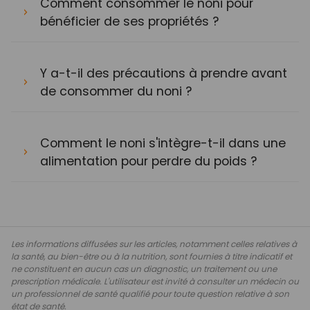
Comment consommer le noni pour
bénéficier de ses propriétés ?
Y a-t-il des précautions à prendre avant
de consommer du noni ?
Comment le noni s'intègre-t-il dans une
alimentation pour perdre du poids ?
Les informations diffusées sur les articles, notamment celles relatives à
la santé, au bien-être ou à la nutrition, sont fournies à titre indicatif et
ne constituent en aucun cas un diagnostic, un traitement ou une
prescription médicale. L'utilisateur est invité à consulter un médecin ou
un professionnel de santé qualifié pour toute question relative à son
état de santé.