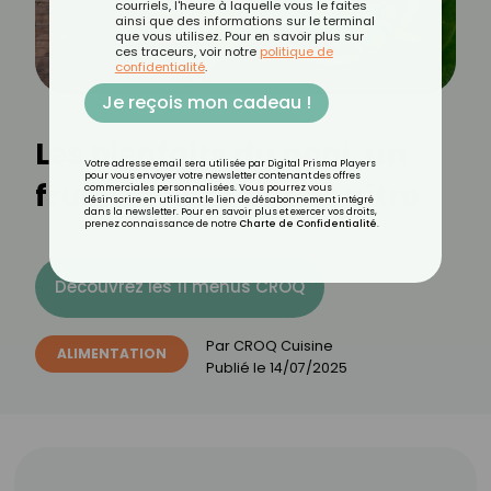
courriels, l'heure à laquelle vous le faites
ainsi que des informations sur le terminal
que vous utilisez. Pour en savoir plus sur
ces traceurs, voir notre
politique de
confidentialité
.
Je reçois mon cadeau !
Les bienfaits du noni, un
Votre adresse email sera utilisée par Digital Prisma Players
pour vous envoyer votre newsletter contenant des offres
fruit tropical à connaître
commerciales personnalisées. Vous pourrez vous
désinscrire en utilisant le lien de désabonnement intégré
dans la newsletter. Pour en savoir plus et exercer vos droits,
prenez connaissance de notre
Charte de Confidentialité
.
Découvrez les 11 menus CROQ
Par
CROQ Cuisine
ALIMENTATION
Publié le
14/07/2025