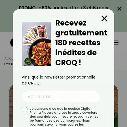
×
PROMO : -60% sur les offres 3 et 6 mois
×
avec le code CROQ60
Recevez
VOIR LA PROMO
gratuitement
180 recettes
inédites de
Accueil
Actus
Alimentation
CROQ !
Les Bienfaits Du Noni, Un Fruit Tropical À Connaître
Ainsi que la newsletter promotionnelle
de CROQ.
Je consens à ce que la société Digital
Prisma Players analyse le taux d'ouverture
des courriels pour mesurer et optimiser les
performances des campagnes. Nous
pourrons savoir si vous ouvrez les