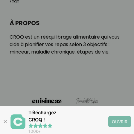
Yoga
À PROPOS
CROQ est un rééquilibrage alimentaire qui vous
aide à planifier vos repas selon 3 objectifs :
minceur, maladie chronique, étapes de vie.
Téléchargez
CROQ !
✕
OUVRIR
100k+