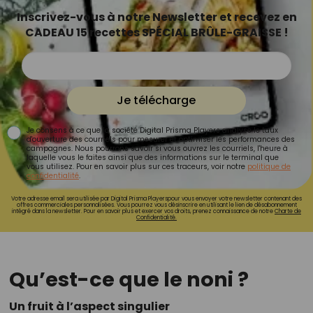
Inscrivez-vous à notre Newsletter et recevez en
CADEAU 15 recettes SPÉCIAL BRÛLE-GRAISSE !
Je télécharge
Je consens à ce que la société Digital Prisma Players analyse le taux
d'ouverture des courriels pour mesurer et optimiser les performances des
campagnes. Nous pourrons savoir si vous ouvrez les courriels, l'heure à
laquelle vous le faites ainsi que des informations sur le terminal que
vous utilisez. Pour en savoir plus sur ces traceurs, voir notre
politique de
confidentialité
.
Votre adresse email sera utilisée par Digital Prisma Playerspour vous envoyer votre newsletter contenant des
offres commerciales personnalisées. Vous pourrez vous désinscrire en utilisant le lien de désabonnement
intégré dans la newsletter. Pour en savoir plus et exercer vos droits, prenez connaissance de notre
Charte de
Confidentialité.
Qu’est-ce que le noni ?
Un fruit à l’aspect singulier