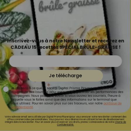
Inscrivez-vous à notre Newsletter et recevez en
CADEAU 15 recettes SPÉCIAL BRÛLE-GRAISSE !
Je télécharge
Je consens à ce que la société Digital Prisma Players analyse le taux
d'ouverture des courriels pour mesurer et optimiser les performances des
campagnes. Nous pourrons savoir si vous ouvrez les courriels, l'heure à
laquelle vous le faites ainsi que des informations sur le terminal que
vous utilisez. Pour en savoir plus sur ces traceurs, voir notre
politique de
confidentialité
.
Votre adresse email sera utilisée par Digital Prisma Playerspour vous envoyer votre newsletter contenant des
offres commerciales personnalisées. Vous pourrez vous désinscrire en utilisant le lien de désabonnement
intégré dans la newsletter. Pour en savoir plus et exercer vos droits, prenez connaissance de notre
Charte de
Confidentialité.