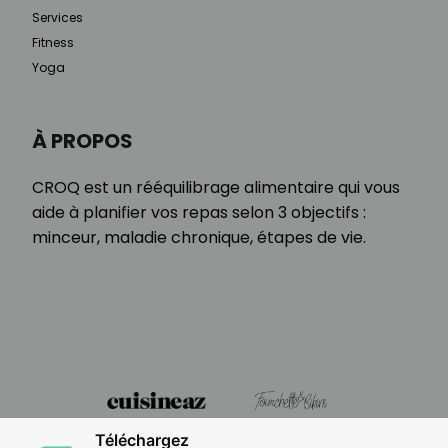
Services
Fitness
Yoga
À PROPOS
CROQ est un rééquilibrage alimentaire qui vous
aide à planifier vos repas selon 3 objectifs :
minceur, maladie chronique, étapes de vie.
Téléchargez