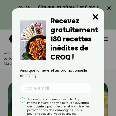
×
PROMO : -60% sur les offres 3 et 6 mois
×
avec le code CROQ60
Recevez
VOIR LA PROMO
gratuitement
180 recettes
inédites de
Accueil
Actus
Alimentation
CROQ !
Le Jackfruit Ou Fruit Du Jacquier : Un Superfruit Tropical Aux
Multiples Facettes
Ainsi que la newsletter promotionnelle
de CROQ.
Je consens à ce que la société Digital
Prisma Players analyse le taux d'ouverture
des courriels pour mesurer et optimiser les
performances des campagnes. Nous
pourrons savoir si vous ouvrez les