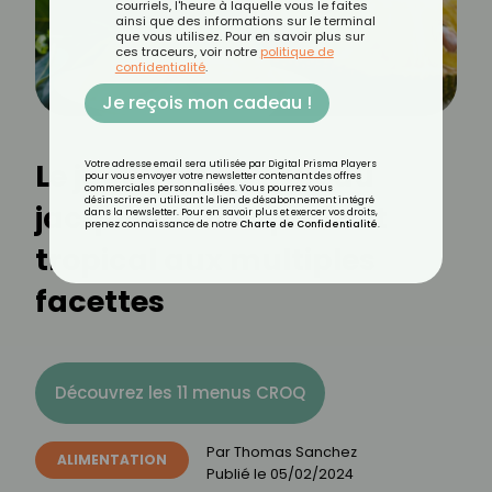
courriels, l'heure à laquelle vous le faites
ainsi que des informations sur le terminal
que vous utilisez. Pour en savoir plus sur
ces traceurs, voir notre
politique de
confidentialité
.
Je reçois mon cadeau !
Le jackfruit ou fruit du
Votre adresse email sera utilisée par Digital Prisma Players
pour vous envoyer votre newsletter contenant des offres
commerciales personnalisées. Vous pourrez vous
désinscrire en utilisant le lien de désabonnement intégré
jacquier : un superfruit
dans la newsletter. Pour en savoir plus et exercer vos droits,
prenez connaissance de notre
Charte de Confidentialité
.
tropical aux multiples
facettes
Découvrez les 11 menus CROQ
Par
Thomas Sanchez
ALIMENTATION
Publié le
05/02/2024