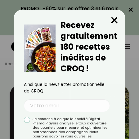
×
PROMO : -60% sur les offres 3 et 6 mois
×
avec le code CROQ60
Recevez
VOIR LA PROMO
gratuitement
180 recettes
inédites de
Accueil
Témoignages
Patricia C.
CROQ !
Ainsi que la newsletter promotionnelle
de CROQ.
Avant
Après
Je consens à ce que la société Digital
Prisma Players analyse le taux d'ouverture
des courriels pour mesurer et optimiser les
performances des campagnes. Nous
pourrons savoir si vous ouvrez les