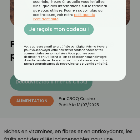
courriels, l'heure à laquelle vous le faites
ainsi que des informations sur le terminal
que vous utilisez. Pour en savoir plus sur
ces traceurs, voir notre
politique de
confidentialité
.
Je reçois mon cadeau !
Fruits frais ou secs : que
Votre adresse email sera utilisée par Digital Prisma Players
pour vous envoyer votre newsletter contenant des offres
privilégier ?
commerciales personnalisées. Vous pourrez vous
désinscrire en utilisant le lien de désabonnement intégré
dans la newsletter. Pour en savoir plus et exercer vos droits,
prenez connaissance de notre
Charte de Confidentialité
.
Découvrez les 11 menus CROQ
Par
CROQ Cuisine
ALIMENTATION
Publié le
13/07/2025
Riches en vitamines, en fibres et en antioxydants, les
fruits sont des alliés indispensables pour une