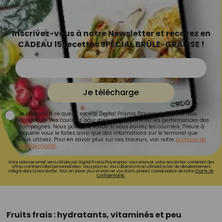
Inscrivez-vous à notre Newsletter et recevez en
CADEAU 15 recettes SPÉCIAL BRÛLE-GRAISSE !
Je télécharge
Je consens à ce que la société Digital Prisma Players analyse le taux
d'ouverture des courriels pour mesurer et optimiser les performances des
campagnes. Nous pourrons savoir si vous ouvrez les courriels, l'heure à
laquelle vous le faites ainsi que des informations sur le terminal que
vous utilisez. Pour en savoir plus sur ces traceurs, voir notre
politique de
confidentialité
.
Votre adresse email sera utilisée par Digital Prisma Playerspour vous envoyer votre newsletter contenant des
offres commerciales personnalisées. Vous pourrez vous désinscrire en utilisant le lien de désabonnement
intégré dans la newsletter. Pour en savoir plus et exercer vos droits, prenez connaissance de notre
Charte de
Confidentialité.
Fruits frais : hydratants, vitaminés et peu