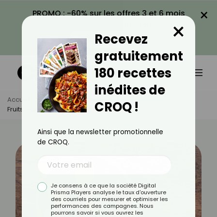
×
PROMO : -60% sur les offres 3 et 6 mois
×
avec le code CROQ60
Recevez
VOIR LA PROMO
gratuitement
180 recettes
inédites de
Accueil
Actus
Alimentation
CROQ !
Fruits Frais Ou Secs : Que Privilégier ?
Ainsi que la newsletter promotionnelle
de CROQ.
Je consens à ce que la société Digital
Prisma Players analyse le taux d'ouverture
des courriels pour mesurer et optimiser les
performances des campagnes. Nous
pourrons savoir si vous ouvrez les