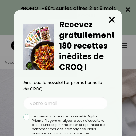
×
PROMO : -60% sur les offres 3 et 6 mois
×
avec le code CROQ60
Recevez
VOIR LA PROMO
gratuitement
180 recettes
inédites de
Accueil
Tag
Sucre
CROQ !
Ainsi que la newsletter promotionnelle
de CROQ.
Je consens à ce que la société Digital
Prisma Players analyse le taux d'ouverture
des courriels pour mesurer et optimiser les
performances des campagnes. Nous
pourrons savoir si vous ouvrez les