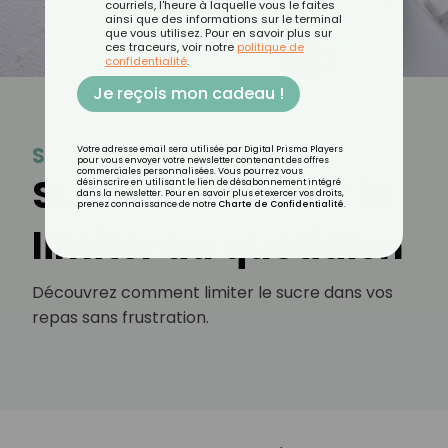
courriels, l'heure à laquelle vous le faites
ainsi que des informations sur le terminal
que vous utilisez. Pour en savoir plus sur
ces traceurs, voir notre
politique de
confidentialité
.
Je reçois mon cadeau !
Sucre
Votre adresse email sera utilisée par Digital Prisma Players
pour vous envoyer votre newsletter contenant des offres
commerciales personnalisées. Vous pourrez vous
Sucre : comment le
désinscrire en utilisant le lien de désabonnement intégré
dans la newsletter. Pour en savoir plus et exercer vos droits,
prenez connaissance de notre
Charte de Confidentialité
.
limiter au quotidien
Découvrez comment limiter le sucre dans vos
repas sans frustration.