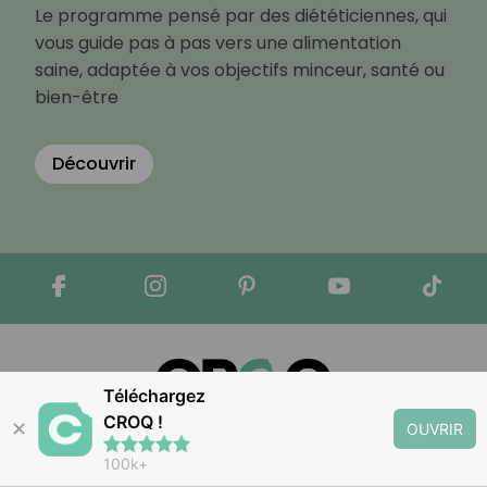
Le programme pensé par des diététiciennes, qui
vous guide pas à pas vers une alimentation
saine, adaptée à vos objectifs minceur, santé ou
bien-être
Découvrir
Téléchargez
CROQ !
✕
OUVRIR
Apple Store
Google Play
100k+