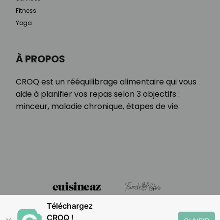
Fitness
Yoga
À PROPOS
CROQ est un rééquilibrage alimentaire qui vous
aide à planifier vos repas selon 3 objectifs :
minceur, maladie chronique, étapes de vie.
Téléchargez
CROQ !