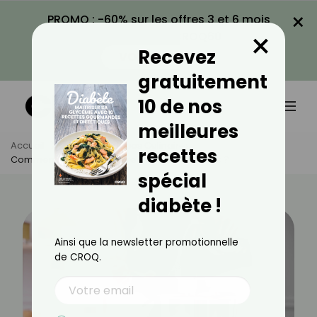
×
PROMO : -60% sur les offres 3 et 6 mois
×
avec le code CROQ60
Recevez
VOIR LA PROMO
gratuitement
10 de nos
meilleures
Accueil
Actus
Astuces Culinaires
recettes
Comment Réduire Le Sucre Dans Les Desserts ?
spécial
diabète !
Ainsi que la newsletter promotionnelle
de CROQ.