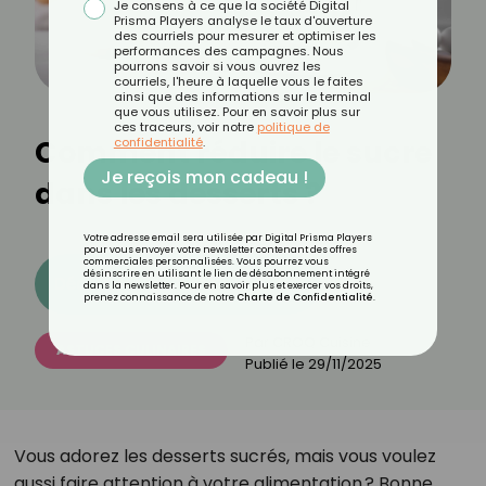
Je consens à ce que la société Digital
Prisma Players analyse le taux d'ouverture
des courriels pour mesurer et optimiser les
performances des campagnes. Nous
pourrons savoir si vous ouvrez les
courriels, l'heure à laquelle vous le faites
ainsi que des informations sur le terminal
que vous utilisez. Pour en savoir plus sur
ces traceurs, voir notre
politique de
Comment réduire le sucre
confidentialité
.
Je reçois mon cadeau !
dans les desserts ?
Votre adresse email sera utilisée par Digital Prisma Players
pour vous envoyer votre newsletter contenant des offres
commerciales personnalisées. Vous pourrez vous
désinscrire en utilisant le lien de désabonnement intégré
Découvrez les 11 menus CROQ
dans la newsletter. Pour en savoir plus et exercer vos droits,
prenez connaissance de notre
Charte de Confidentialité
.
Par
CROQ Cuisine
ASTUCES CULINAIRES
Publié le
29/11/2025
Vous adorez les desserts sucrés, mais vous voulez
aussi faire attention à votre alimentation ? Bonne