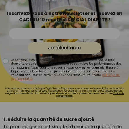
Inscrivez-vous à notre Newsletter et recevez en
CADEAU 10 recettes SPÉCIAL DIABETE !
Je télécharge
Je consens à ce que la société Digital Prisma Players analyse le taux
d'ouverture des courriels pour mesurer et optimiser les performances des
campagnes. Nous pourrons savoir si vous ouvrez les courriels, l'heure à
laquelle vous le faites ainsi que des informations sur le terminal que
vous utilisez. Pour en savoir plus sur ces traceurs, voir notre
politique de
confidentialité
.
Votre adresse email sera utilisée par Digital Prisma Playerspour vous envoyer votre newsletter contenant des
offres commerciales personnalisées. Vous pourrez vous désinscrire en utilisant le lien de désabonnement
intégré dans la newsletter. Pour en savoir plus et exercer vos droits, prenez connaissance de notre
Charte de
Confidentialité.
1. Réduire la quantité de sucre ajouté
Le premier geste est simple : diminuez la quantité de