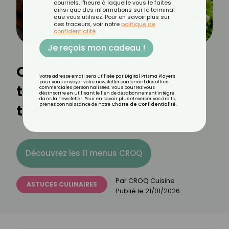
courriels, l'heure à laquelle vous le faites
ainsi que des informations sur le terminal
que vous utilisez. Pour en savoir plus sur
ces traceurs, voir notre
politique de
confidentialité
.
Je reçois mon cadeau !
Quel type de pommes de
Votre adresse email sera utilisée par Digital Prisma Players
pour vous envoyer votre newsletter contenant des offres
terre choisir pour une
commerciales personnalisées. Vous pourrez vous
désinscrire en utilisant le lien de désabonnement intégré
dans la newsletter. Pour en savoir plus et exercer vos droits,
tartiflette ?
prenez connaissance de notre
Charte de Confidentialité
.
Découvrez les 11 menus CROQ
Par
CROQ Cuisine
ASTUCES CULINAIRES
Publié le
21/01/2026