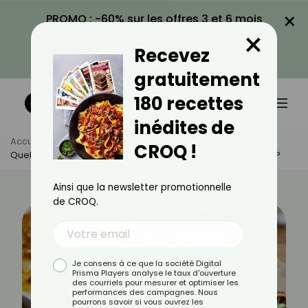
×
PROMO : -60% sur les offres 3 et 6 mois
×
avec le code CROQ60
Recevez
VOIR LA PROMO
gratuitement
180 recettes
inédites de
Accueil
Actus
Astuces Culinaires
CROQ !
Quel Type De Pommes De Terre Choisir Pour Une Tartiflette ?
Ainsi que la newsletter promotionnelle
de CROQ.
Je consens à ce que la société Digital
Prisma Players analyse le taux d'ouverture
des courriels pour mesurer et optimiser les
performances des campagnes. Nous
pourrons savoir si vous ouvrez les