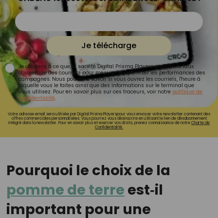
Je télécharge
Je consens à ce que la société Digital Prisma Players analyse le taux
d'ouverture des courriels pour mesurer et optimiser les performances des
campagnes. Nous pourrons savoir si vous ouvrez les courriels, l'heure à
laquelle vous le faites ainsi que des informations sur le terminal que
vous utilisez. Pour en savoir plus sur ces traceurs, voir notre
politique de
confidentialité
.
Votre adresse email sera utilisée par Digital Prisma Playerspour vous envoyer votre newsletter contenant des
offres commerciales personnalisées. Vous pourrez vous désinscrire en utilisant le lien de désabonnement
intégré dans la newsletter. Pour en savoir plus et exercer vos droits, prenez connaissance de notre
Charte de
Confidentialité.
Pourquoi le choix de la
pomme de terre
est‑il
important pour une