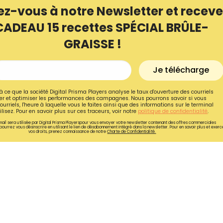
ez-vous à notre Newsletter et receve
CADEAU 15 recettes SPÉCIAL BRÛLE-
GRAISSE !
Je télécharge
à ce que la société Digital Prisma Players analyse le taux d'ouverture des courriels
r et optimiser les performances des campagnes. Nous pourrons savoir si vous
ourriels, l'heure à laquelle vous le faites ainsi que des informations sur le terminal
lisez. Pour en savoir plus sur ces traceurs, voir notre
politique de confidentialité
.
ail sera utilisée par Digital Prisma Playerspour vous envoyer votre newsletter contenant des offres commerciales
pourrez vous désinscrire en utilisant le lien de désabonnement intégré dans la newsletter. Pour en savoir plus et exerc
vos droits, prenez connaissance de notre
Charte de Confidentialité.