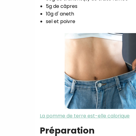
5g de câpres⁣
10g d' aneth⁣
sel et poivre⁣
La pomme de terre est-elle calorique
Préparation