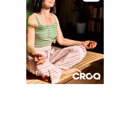
×
t 180
 CROQ
nnelle de