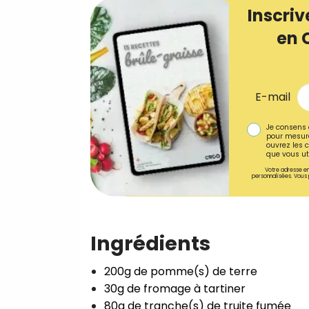
Inscriv
en 
E-mail
Je consens 
pour mesure
ouvrez les c
que vous uti
Votre adresse em
personnalisées. Vous 
Ingrédients
200g de pomme(s) de terre⁣
30g de fromage à tartiner⁣
80g de tranche(s) de truite fumée⁣