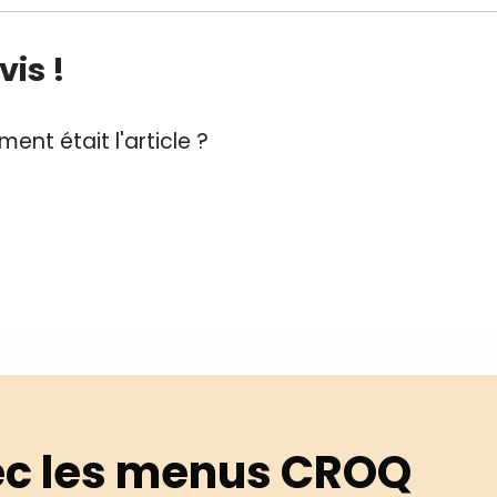
is !
ent était l'article ?
c les menus CROQ