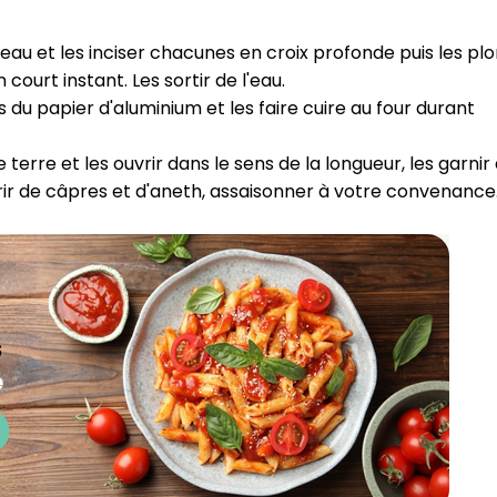
CROQ.
eau et les inciser chacunes en croix profonde puis les pl
court instant. Les sortir de l'eau.⁣
u papier d'aluminium et les faire cuire au four durant
Je consens à ce que la société Digi
Prisma Players analyse le taux d'ou
terre et les ouvrir dans le sens de la longueur, les garnir
des courriels pour mesurer et optim
performances des campagnes. No
rir de câpres et d'aneth, assaisonner à votre convenance.
pourrons savoir si vous ouvrez les co
l'heure à laquelle vous le faites ains
des informations sur le terminal qu
utilisez. Pour en savoir plus sur ces 
voir notre
politique de confidentialit
Je reçois mon cadeau !
Votre adresse email sera utilisée par Digital Prisma Playe
envoyer votre newsletter contenant des offres commercial
personnalisées. Vous pourrez vous désinscrire en utilisan
désabonnement intégré dans la newsletter. Pour en savoi
exercer vos droits, prenez connaissance de notre
Charte 
Confidentialité
.