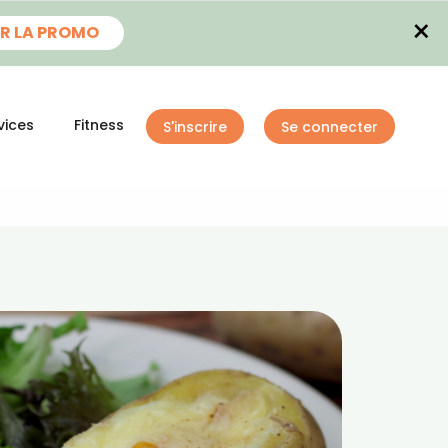
×
R LA PROMO
vices
Fitness
S'inscrire
Se connecter