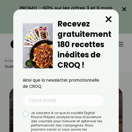
×
PROMO : -60% sur les offres 3 et 6 mois
×
avec le code CROQ60
Recevez
VOIR LA PROMO
gratuitement
180 recettes
inédites de
Accueil
Actus
Astuces Culinaires
CROQ !
Quelle Pomme De Terre Pour Quelle Utilisation ?
Ainsi que la newsletter promotionnelle
de CROQ.
Je consens à ce que la société Digital
Prisma Players analyse le taux d'ouverture
des courriels pour mesurer et optimiser les
performances des campagnes. Nous
pourrons savoir si vous ouvrez les