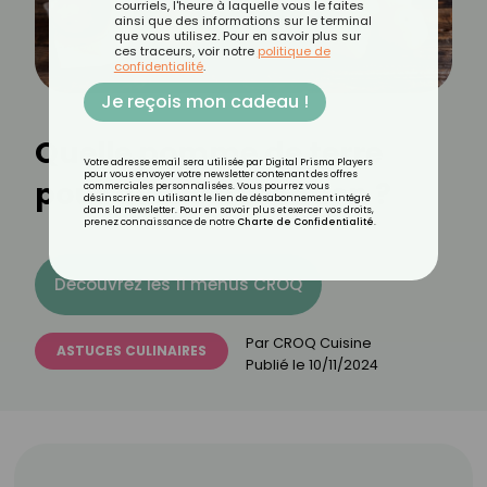
courriels, l'heure à laquelle vous le faites
ainsi que des informations sur le terminal
que vous utilisez. Pour en savoir plus sur
ces traceurs, voir notre
politique de
confidentialité
.
Je reçois mon cadeau !
Quelle pomme de terre
Votre adresse email sera utilisée par Digital Prisma Players
pour vous envoyer votre newsletter contenant des offres
pour quelle utilisation ?
commerciales personnalisées. Vous pourrez vous
désinscrire en utilisant le lien de désabonnement intégré
dans la newsletter. Pour en savoir plus et exercer vos droits,
prenez connaissance de notre
Charte de Confidentialité
.
Découvrez les 11 menus CROQ
Par
CROQ Cuisine
ASTUCES CULINAIRES
Publié le
10/11/2024