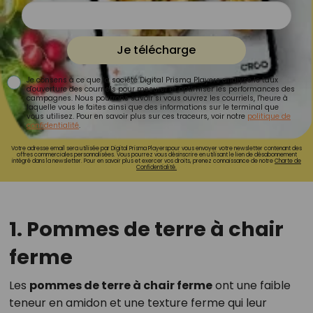
Je télécharge
Je consens à ce que la société Digital Prisma Players analyse le taux
d'ouverture des courriels pour mesurer et optimiser les performances des
campagnes. Nous pourrons savoir si vous ouvrez les courriels, l'heure à
laquelle vous le faites ainsi que des informations sur le terminal que
vous utilisez. Pour en savoir plus sur ces traceurs, voir notre
politique de
confidentialité
.
Votre adresse email sera utilisée par Digital Prisma Playerspour vous envoyer votre newsletter contenant des
offres commerciales personnalisées. Vous pourrez vous désinscrire en utilisant le lien de désabonnement
intégré dans la newsletter. Pour en savoir plus et exercer vos droits, prenez connaissance de notre
Charte de
Confidentialité.
1. Pommes de terre à chair
ferme
Les
pommes de terre à chair ferme
ont une faible
teneur en amidon et une texture ferme qui leur