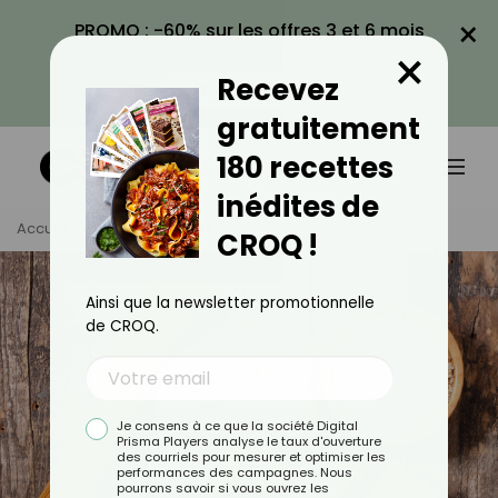
×
PROMO : -60% sur les offres 3 et 6 mois
×
avec le code CROQ60
Recevez
VOIR LA PROMO
gratuitement
180 recettes
inédites de
Accueil
Tag
Féculent
CROQ !
Ainsi que la newsletter promotionnelle
de CROQ.
Je consens à ce que la société Digital
Prisma Players analyse le taux d'ouverture
des courriels pour mesurer et optimiser les
performances des campagnes. Nous
pourrons savoir si vous ouvrez les