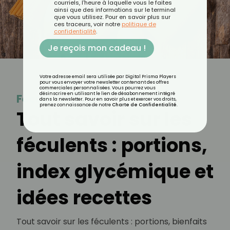
courriels, l'heure à laquelle vous le faites
ainsi que des informations sur le terminal
que vous utilisez. Pour en savoir plus sur
ces traceurs, voir notre
politique de
confidentialité
.
Je reçois mon cadeau !
Votre adresse email sera utilisée par Digital Prisma Players
pour vous envoyer votre newsletter contenant des offres
commerciales personnalisées. Vous pourrez vous
désinscrire en utilisant le lien de désabonnement intégré
Féculent
dans la newsletter. Pour en savoir plus et exercer vos droits,
prenez connaissance de notre
Charte de Confidentialité
.
Tout savoir sur les
féculents : portions,
index glycémique et
idées recettes
Tout savoir sur les féculents : portions, bienfaits