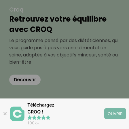
Croq
Retrouvez votre équilibre
avec CROQ
Le programme pensé par des diététiciennes, qui
vous guide pas à pas vers une alimentation
saine, adaptée à vos objectifs minceur, santé ou
bien-être
Découvrir
Téléchargez
CROQ !
✕
OUVRIR
100k+