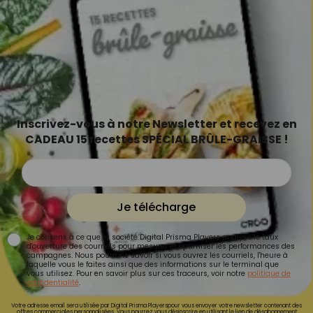
Inscrivez-vous à notre Newsletter et recevez en
CADEAU 15 recettes SPÉCIAL BRÛLE-GRAISSE !
Je télécharge
Je consens à ce que la société Digital Prisma Players analyse le taux
d'ouverture des courriels pour mesurer et optimiser les performances des
campagnes. Nous pourrons savoir si vous ouvrez les courriels, l'heure à
laquelle vous le faites ainsi que des informations sur le terminal que
vous utilisez. Pour en savoir plus sur ces traceurs, voir notre
politique de
confidentialité
.
Votre adresse email sera utilisée par Digital Prisma Playerspour vous envoyer votre newsletter contenant des
offres commerciales personnalisées. Vous pourrez vous désinscrire en utilisant le lien de désabonnement