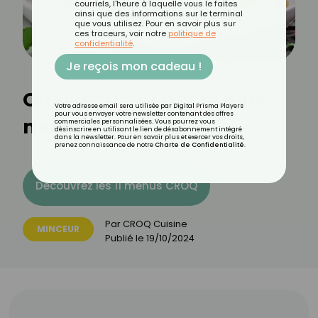
courriels, l'heure à laquelle vous le faites
ainsi que des informations sur le terminal
que vous utilisez. Pour en savoir plus sur
ces traceurs, voir notre
politique de
confidentialité
.
Je reçois mon cadeau !
Quel féculent fait le plus
Votre adresse email sera utilisée par Digital Prisma Players
pour vous envoyer votre newsletter contenant des offres
maigrir ?
commerciales personnalisées. Vous pourrez vous
désinscrire en utilisant le lien de désabonnement intégré
dans la newsletter. Pour en savoir plus et exercer vos droits,
prenez connaissance de notre
Charte de Confidentialité
.
Découvrez les 11 menus CROQ
Par
CROQ Cuisine
MINCEUR
Publié le
19/10/2024