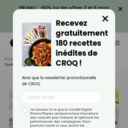
×
PROMO : -60% sur les offres 3 et 6 mois
×
avec le code CROQ60
Recevez
VOIR LA PROMO
gratuitement
180 recettes
inédites de
Accueil
Actus
Minceur
CROQ !
Quel Féculent Fait Le Plus Maigrir ?
Ainsi que la newsletter promotionnelle
de CROQ.
Je consens à ce que la société Digital
Prisma Players analyse le taux d'ouverture
des courriels pour mesurer et optimiser les
performances des campagnes. Nous
pourrons savoir si vous ouvrez les