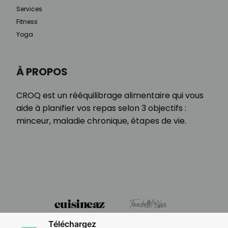
Services
Fitness
Yoga
À PROPOS
CROQ est un rééquilibrage alimentaire qui vous
aide à planifier vos repas selon 3 objectifs :
minceur, maladie chronique, étapes de vie.
Téléchargez