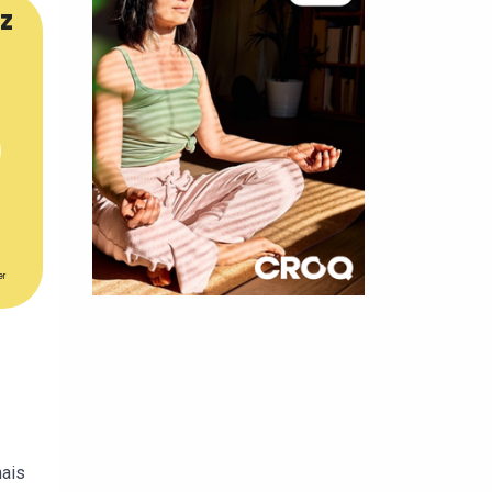
z
er
×
t 180
 CROQ
nais
nnelle de