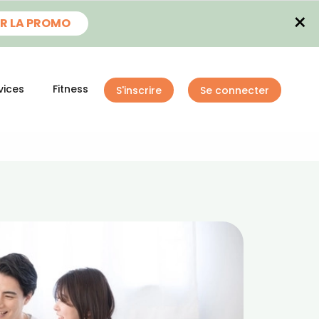
×
R LA PROMO
vices
Fitness
S'inscrire
Se connecter