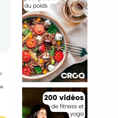
ar
us