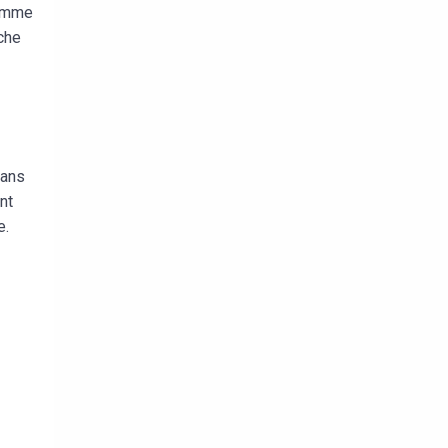
comme
oche
dans
nt
e.