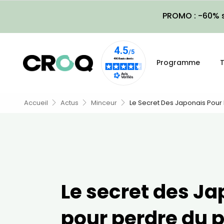
PROMO : -60% s
Programme
T
Accueil
Actus
Minceur
Le Secret Des Japonais Pour
Le secret des J
pour perdre du 