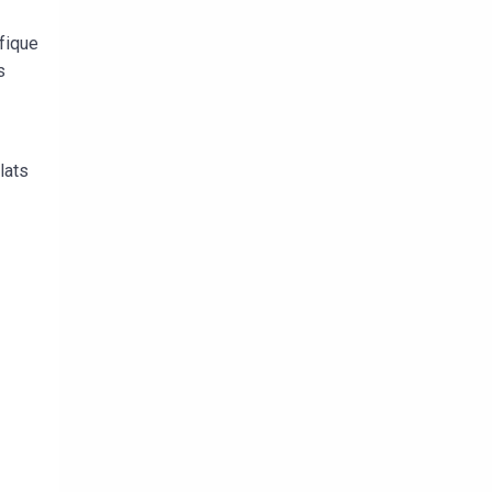
fique
s
lats