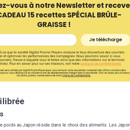
ez-vous à notre Newsletter et receve
CADEAU 15 recettes SPÉCIAL BRÛLE-
GRAISSE !
Je télécharge
à ce que la société Digital Prisma Players analyse le taux d'ouverture des courriels
r et optimiser les performances des campagnes. Nous pourrons savoir si vous
ourriels, l'heure à laquelle vous le faites ainsi que des informations sur le terminal
lisez. Pour en savoir plus sur ces traceurs, voir notre
politique de confidentialité
.
ail sera utilisée par Digital Prisma Playerspour vous envoyer votre newsletter contenant des offres commerciales
pourrez vous désinscrire en utilisant le lien de désabonnement intégré dans la newsletter. Pour en savoir plus et exerc
vos droits, prenez connaissance de notre
Charte de Confidentialité.
Recevez gratuitemen
ilibrée
recettes inédites de
ts
!
 de poids au Japon réside dans le choix des aliments. Les Japo
Ainsi que la newsletter promotio