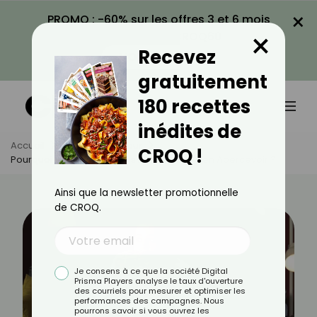
×
PROMO : -60% sur les offres 3 et 6 mois
×
avec le code CROQ60
Recevez
VOIR LA PROMO
gratuitement
180 recettes
inédites de
Accueil
Actus
Minceur
CROQ !
Pourquoi Mange-T-On Plus Le Soir Sans S’en Apercevoir ?
Ainsi que la newsletter promotionnelle
de CROQ.
Je consens à ce que la société Digital
Prisma Players analyse le taux d'ouverture
des courriels pour mesurer et optimiser les
performances des campagnes. Nous
pourrons savoir si vous ouvrez les