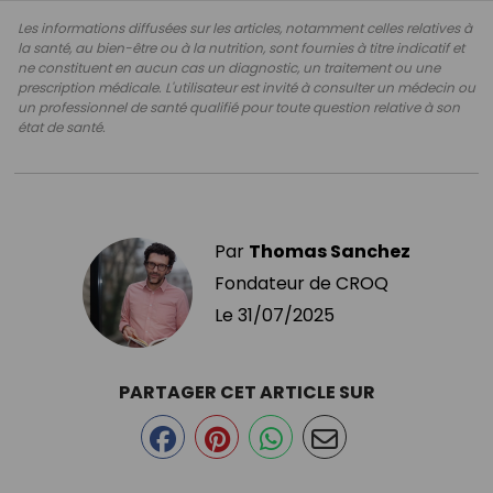
Les informations diffusées sur les articles, notamment celles relatives à
la santé, au bien-être ou à la nutrition, sont fournies à titre indicatif et
ne constituent en aucun cas un diagnostic, un traitement ou une
prescription médicale. L'utilisateur est invité à consulter un médecin ou
un professionnel de santé qualifié pour toute question relative à son
état de santé.
Par
Thomas Sanchez
Fondateur de CROQ
Le
31/07/2025
PARTAGER CET ARTICLE SUR