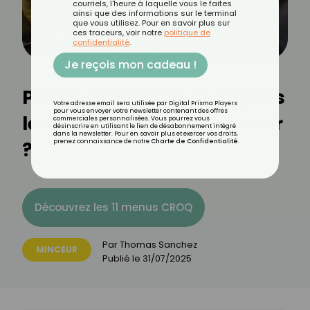
courriels, l'heure à laquelle vous le faites
ainsi que des informations sur le terminal
que vous utilisez. Pour en savoir plus sur
ces traceurs, voir notre
politique de
confidentialité
.
Je reçois mon cadeau !
Pourquoi mange-t-on plus
Votre adresse email sera utilisée par Digital Prisma Players
pour vous envoyer votre newsletter contenant des offres
le soir sans s’en apercevoir
commerciales personnalisées. Vous pourrez vous
désinscrire en utilisant le lien de désabonnement intégré
dans la newsletter. Pour en savoir plus et exercer vos droits,
?
prenez connaissance de notre
Charte de Confidentialité
.
Découvrez les 11 menus CROQ
Par
Thomas Sanchez
MINCEUR
Publié le
31/07/2025