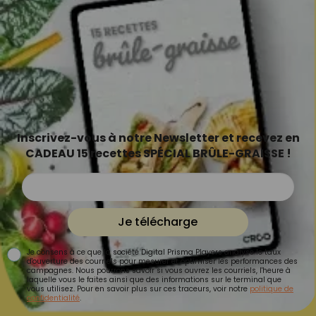
Inscrivez-vous à notre Newsletter et recevez en
CADEAU 15 recettes SPÉCIAL BRÛLE-GRAISSE !
Je télécharge
Je consens à ce que la société Digital Prisma Players analyse le taux
d'ouverture des courriels pour mesurer et optimiser les performances des
campagnes. Nous pourrons savoir si vous ouvrez les courriels, l'heure à
laquelle vous le faites ainsi que des informations sur le terminal que
vous utilisez. Pour en savoir plus sur ces traceurs, voir notre
politique de
confidentialité
.