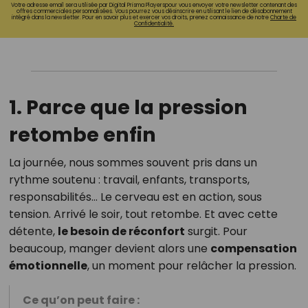
Votre adresse email sera utilisée par Digital Prisma Playerspour vous envoyer votre newsletter contenant des
offres commerciales personnalisées. Vous pourrez vous désinscrire en utilisant le lien de désabonnement
intégré dans la newsletter. Pour en savoir plus et exercer vos droits, prenez connaissance de notre
Charte de
Confidentialité.
1. Parce que la pression
retombe enfin
La journée, nous sommes souvent pris dans un
rythme soutenu : travail, enfants, transports,
responsabilités… Le cerveau est en action, sous
tension. Arrivé le soir, tout retombe. Et avec cette
détente,
le besoin de réconfort
surgit. Pour
beaucoup, manger devient alors une
compensation
émotionnelle
, un moment pour relâcher la pression.
Ce qu’on peut faire :