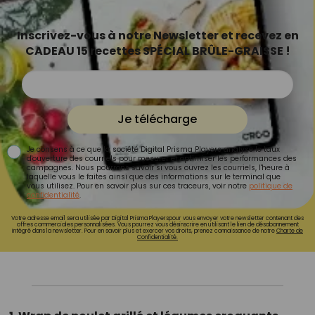
Inscrivez-vous à notre Newsletter et recevez en
CADEAU 15 recettes SPÉCIAL BRÛLE-GRAISSE !
Je télécharge
Je consens à ce que la société Digital Prisma Players analyse le taux
d'ouverture des courriels pour mesurer et optimiser les performances des
campagnes. Nous pourrons savoir si vous ouvrez les courriels, l'heure à
laquelle vous le faites ainsi que des informations sur le terminal que
vous utilisez. Pour en savoir plus sur ces traceurs, voir notre
politique de
confidentialité
.
Votre adresse email sera utilisée par Digital Prisma Playerspour vous envoyer votre newsletter contenant des
offres commerciales personnalisées. Vous pourrez vous désinscrire en utilisant le lien de désabonnement
intégré dans la newsletter. Pour en savoir plus et exercer vos droits, prenez connaissance de notre
Charte de
Confidentialité.