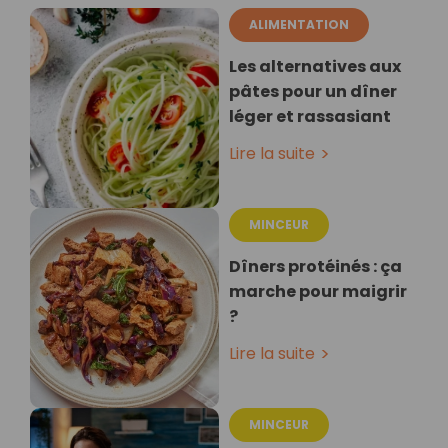
ALIMENTATION
Les alternatives aux
pâtes pour un dîner
léger et rassasiant
Lire la suite
MINCEUR
Dîners protéinés : ça
marche pour maigrir
?
Lire la suite
MINCEUR