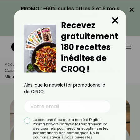
×
PROMO : -60% sur les offres 3 et 6 mois
×
avec le code CROQ60
Recevez
VOIR LA PROMO
gratuitement
180 recettes
inédites de
Accueil
Actus
Minceur
CROQ !
Cuisiner Vite Et Bien : 10 Dîners Légers Prêts En Moins De 15
Minutes
Ainsi que la newsletter promotionnelle
de CROQ.
Je consens à ce que la société Digital
Prisma Players analyse le taux d'ouverture
des courriels pour mesurer et optimiser les
performances des campagnes. Nous
pourrons savoir si vous ouvrez les