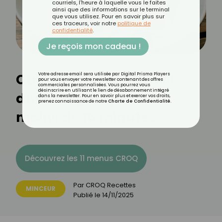
courriels, l'heure à laquelle vous le faites
ainsi que des informations sur le terminal
que vous utilisez. Pour en savoir plus sur
ces traceurs, voir notre
politique de
confidentialité
.
Je reçois mon cadeau !
Cuisiner vite et bien : 10
Votre adresse email sera utilisée par Digital Prisma Players
pour vous envoyer votre newsletter contenant des offres
commerciales personnalisées. Vous pourrez vous
désinscrire en utilisant le lien de désabonnement intégré
dîners légers prêts en
dans la newsletter. Pour en savoir plus et exercer vos droits,
prenez connaissance de notre
Charte de Confidentialité
.
moins de 15 minutes
Découvrez les 11 menus CROQ
Par
CROQ Recettes
MINCEUR
Publié le
14/11/2025