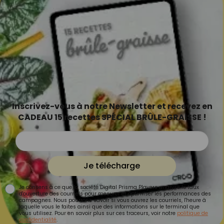
Inscrivez-vous à notre Newsletter et recevez en
CADEAU 15 recettes SPÉCIAL BRÛLE-GRAISSE !
Je télécharge
Je consens à ce que la société Digital Prisma Players analyse le taux
d'ouverture des courriels pour mesurer et optimiser les performances des
campagnes. Nous pourrons savoir si vous ouvrez les courriels, l'heure à
laquelle vous le faites ainsi que des informations sur le terminal que
vous utilisez. Pour en savoir plus sur ces traceurs, voir notre
politique de
confidentialité
.