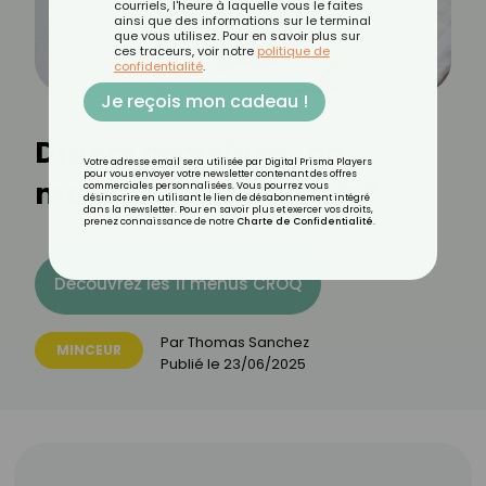
courriels, l'heure à laquelle vous le faites
ainsi que des informations sur le terminal
que vous utilisez. Pour en savoir plus sur
ces traceurs, voir notre
politique de
confidentialité
.
Je reçois mon cadeau !
Dîners protéinés : ça
Votre adresse email sera utilisée par Digital Prisma Players
pour vous envoyer votre newsletter contenant des offres
marche pour maigrir ?
commerciales personnalisées. Vous pourrez vous
désinscrire en utilisant le lien de désabonnement intégré
dans la newsletter. Pour en savoir plus et exercer vos droits,
prenez connaissance de notre
Charte de Confidentialité
.
Découvrez les 11 menus CROQ
Par
Thomas Sanchez
MINCEUR
Publié le
23/06/2025