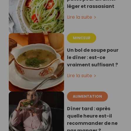
léger et rassasiant
Lire la suite
MINCEUR
Un bol de soupe pour
le dîner : est-ce
vraiment suffisant ?
Lire la suite
ALIMENTATION
Dîner tard : après
quelle heure est-il
recommander de ne
pas manger ?