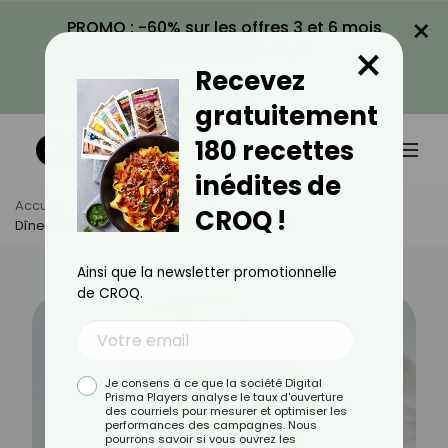
×
PROMO : -60% sur les offres 3 et 6 mois
×
avec le code CROQ60
Recevez
VOIR LA PROMO
gratuitement
180 recettes
inédites de
Accueil
Actus
Minceur
CROQ !
Dîners Protéinés : Ça Marche Pour Maigrir ?
Ainsi que la newsletter promotionnelle
de CROQ.
Je consens à ce que la société Digital
Prisma Players analyse le taux d'ouverture
des courriels pour mesurer et optimiser les
performances des campagnes. Nous
pourrons savoir si vous ouvrez les