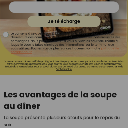
Je télécharge
Je consens à ce que la société Digital Prisma Players analyse le taux
d'ouverture des courriels pour mesurer et optimiser les performances des
campagnes. Nous pourrons savoir si vous ouvrez les courriels, l'heure à
laquelle vous le faites ainsi que des informations sur le terminal que
vous utilisez. Pour en savoir plus sur ces traceurs, voir notre
politique de
confidentialité
.
Votre adresse email sera utilisée par Digital Prisma Playerspour vous envoyer votre newsletter contenant des
offres commerciales personnalisées. Vous pourrez vous désinscrire en utilisant le lien de désabonnement
intégré dans la newsletter. Pour en savoir plus et exercer vos droits, prenez connaissance de notre
Charte de
Confidentialité.
Les avantages de la soupe
au dîner
La soupe présente plusieurs atouts pour le repas du
soir :