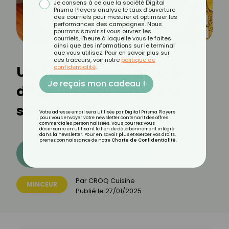
Je consens à ce que la société Digital
Prisma Players analyse le taux d'ouverture
des courriels pour mesurer et optimiser les
performances des campagnes. Nous
pourrons savoir si vous ouvrez les
courriels, l'heure à laquelle vous le faites
ainsi que des informations sur le terminal
que vous utilisez. Pour en savoir plus sur
ces traceurs, voir notre
politique de
Un bol de soupe pour le
confidentialité
.
Je reçois mon cadeau !
dîner : est-ce vraiment
suffisant ?
Votre adresse email sera utilisée par Digital Prisma Players
pour vous envoyer votre newsletter contenant des offres
commerciales personnalisées. Vous pourrez vous
désinscrire en utilisant le lien de désabonnement intégré
dans la newsletter. Pour en savoir plus et exercer vos droits,
prenez connaissance de notre
Charte de Confidentialité
.
Découvrez les 11 menus CROQ
Par
CROQ Cuisine
MINCEUR
Publié le
27/01/2025