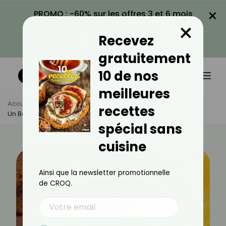
×
PROMO : -60% sur les offres 3 et 6 mois
×
avec le code CROQ60
Recevez
VOIR LA PROMO
gratuitement
10 de nos
meilleures
Accueil
Actus
Minceur
recettes
Un Bol De Soupe Pour Le Dîner : Est-Ce Vraiment Suffisant ?
spécial sans
cuisine
Ainsi que la newsletter promotionnelle
de CROQ.