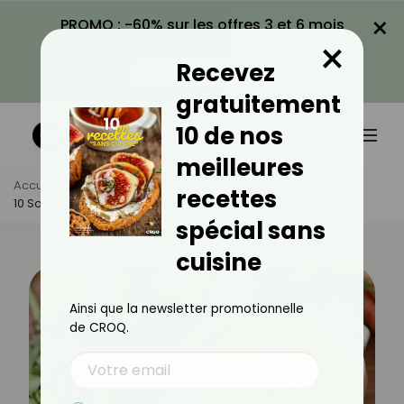
×
PROMO : -60% sur les offres 3 et 6 mois
×
avec le code CROQ60
Recevez
VOIR LA PROMO
gratuitement
10 de nos
meilleures
Accueil
Actus
Recettes
recettes
10 Soupes À Faire Au Thermomix
spécial sans
cuisine
Ainsi que la newsletter promotionnelle
de CROQ.