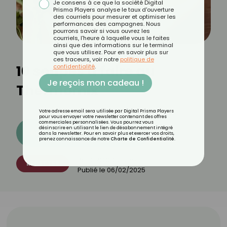
Je consens à ce que la société Digital
Prisma Players analyse le taux d'ouverture
des courriels pour mesurer et optimiser les
performances des campagnes. Nous
pourrons savoir si vous ouvrez les
courriels, l'heure à laquelle vous le faites
ainsi que des informations sur le terminal
que vous utilisez. Pour en savoir plus sur
ces traceurs, voir notre
politique de
10 soupes à faire au
confidentialité
.
Je reçois mon cadeau !
Thermomix
Votre adresse email sera utilisée par Digital Prisma Players
pour vous envoyer votre newsletter contenant des offres
commerciales personnalisées. Vous pourrez vous
désinscrire en utilisant le lien de désabonnement intégré
Découvrez les 11 menus CROQ
dans la newsletter. Pour en savoir plus et exercer vos droits,
prenez connaissance de notre
Charte de Confidentialité
.
Par
CROQ Cuisine
RECETTES
Publié le
06/02/2025