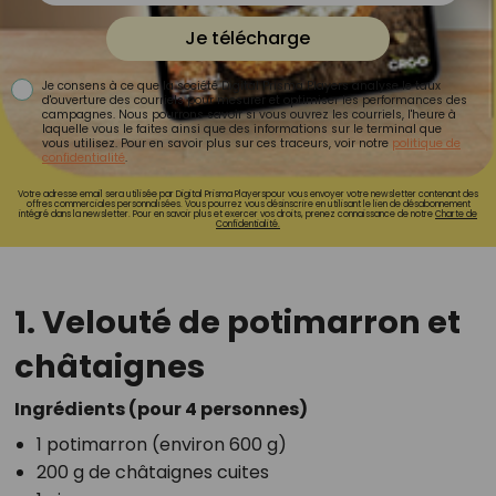
Je télécharge
Je consens à ce que la société Digital Prisma Players analyse le taux
d'ouverture des courriels pour mesurer et optimiser les performances des
campagnes. Nous pourrons savoir si vous ouvrez les courriels, l'heure à
laquelle vous le faites ainsi que des informations sur le terminal que
vous utilisez. Pour en savoir plus sur ces traceurs, voir notre
politique de
confidentialité
.
Votre adresse email sera utilisée par Digital Prisma Playerspour vous envoyer votre newsletter contenant des
offres commerciales personnalisées. Vous pourrez vous désinscrire en utilisant le lien de désabonnement
intégré dans la newsletter. Pour en savoir plus et exercer vos droits, prenez connaissance de notre
Charte de
Confidentialité.
1. Velouté de potimarron et
châtaignes
Ingrédients (pour 4 personnes)
1 potimarron (environ 600 g)
200 g de châtaignes cuites