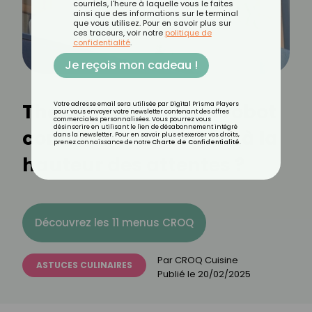
courriels, l'heure à laquelle vous le faites
ainsi que des informations sur le terminal
que vous utilisez. Pour en savoir plus sur
ces traceurs, voir notre
politique de
confidentialité
.
Je reçois mon cadeau !
Thermomix TM7 : un robot
Votre adresse email sera utilisée par Digital Prisma Players
pour vous envoyer votre newsletter contenant des offres
commerciales personnalisées. Vous pourrez vous
désinscrire en utilisant le lien de désabonnement intégré
connecté boosté à l'IA à la
dans la newsletter. Pour en savoir plus et exercer vos droits,
prenez connaissance de notre
Charte de Confidentialité
.
hauteur des attentes ?
Découvrez les 11 menus CROQ
Par
CROQ Cuisine
ASTUCES CULINAIRES
Publié le
20/02/2025