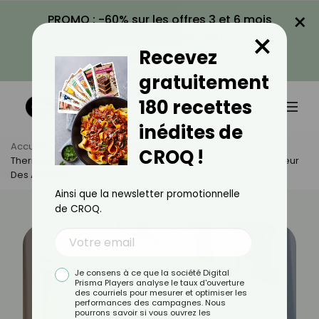
×
PROMO : -60% sur les offres 3 et 6 mois
×
avec le code CROQ60
Recevez
VOIR LA PROMO
gratuitement
180 recettes
inédites de
Accueil
Actus
Astuces Culinaires
CROQ !
Thermomix TM7 : Un Robot Connecté Boosté À L'IA À La Hauteur
Des Attentes ?
Ainsi que la newsletter promotionnelle
de CROQ.
Je consens à ce que la société Digital
Prisma Players analyse le taux d'ouverture
des courriels pour mesurer et optimiser les
performances des campagnes. Nous
pourrons savoir si vous ouvrez les