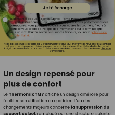
Je télécharge
Je consens à ce que la société Digital Prisma Players analyse le taux
d'ouverture des courriels pour mesurer et optimiser les performances des
campagnes. Nous pourrons savoir si vous ouvrez les courriels, l'heure à
laquelle vous le faites ainsi que des informations sur le terminal que
vous utilisez. Pour en savoir plus sur ces traceurs, voir notre
politique de
confidentialité
.
Votre adresse email sera utilisée par Digital Prisma Playerspour vous envoyer votre newsletter contenant des
offres commerciales personnalisées. Vous pourrez vous désinscrire en utilisant le lien de désabonnement
intégré dans la newsletter. Pour en savoir plus et exercer vos droits, prenez connaissance de notre
Charte de
Confidentialité.
Un design repensé pour
plus de confort
Le
Thermomix TM7
affiche un design amélioré pour
faciliter son utilisation au quotidien. L’un des
changements majeurs concerne
la suppression du
support du bol
, remplacé par une structure isolante