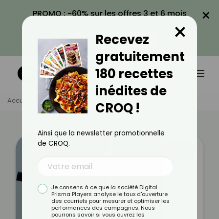
×
PROMO : -60% sur les offres 3 et 6 mois
×
avec le code CROQ60
Recevez
VOIR LA PROMO
gratuitement
180 recettes
inédites de
Accueil
Témoignages
Céline
CROQ !
Ainsi que la newsletter promotionnelle
de CROQ.
Avant
Après
Je consens à ce que la société Digital
Prisma Players analyse le taux d'ouverture
des courriels pour mesurer et optimiser les
performances des campagnes. Nous
pourrons savoir si vous ouvrez les