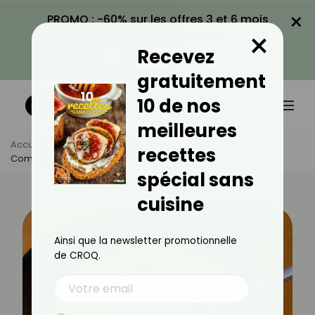
×
PROMO : -60% sur les offres 3 et 6 mois
×
avec le code CROQ60
Recevez
VOIR LA PROMO
gratuitement
10 de nos
meilleures
Accueil
Actus
Astuces Culinaires
recettes
Comment Donner Du Goût À Ma Soupe ?
spécial sans
cuisine
Ainsi que la newsletter promotionnelle
de CROQ.