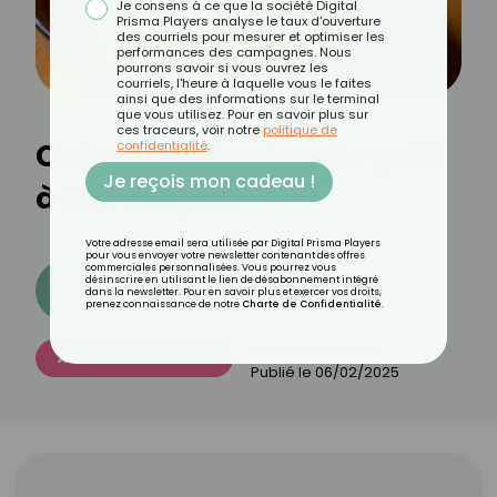
Je consens à ce que la société Digital
Prisma Players analyse le taux d'ouverture
des courriels pour mesurer et optimiser les
performances des campagnes. Nous
pourrons savoir si vous ouvrez les
courriels, l'heure à laquelle vous le faites
ainsi que des informations sur le terminal
que vous utilisez. Pour en savoir plus sur
ces traceurs, voir notre
politique de
Comment donner du goût
confidentialité
.
Je reçois mon cadeau !
à ma soupe ?
Votre adresse email sera utilisée par Digital Prisma Players
pour vous envoyer votre newsletter contenant des offres
commerciales personnalisées. Vous pourrez vous
désinscrire en utilisant le lien de désabonnement intégré
Découvrez les 11 menus CROQ
dans la newsletter. Pour en savoir plus et exercer vos droits,
prenez connaissance de notre
Charte de Confidentialité
.
Par
CROQ Cuisine
ASTUCES CULINAIRES
Publié le
06/02/2025