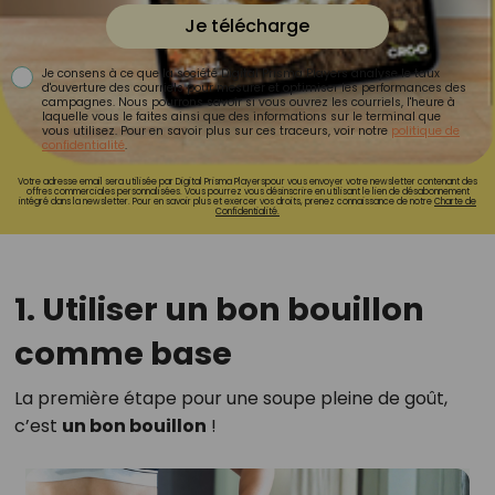
Je télécharge
Je consens à ce que la société Digital Prisma Players analyse le taux
d'ouverture des courriels pour mesurer et optimiser les performances des
campagnes. Nous pourrons savoir si vous ouvrez les courriels, l'heure à
laquelle vous le faites ainsi que des informations sur le terminal que
vous utilisez. Pour en savoir plus sur ces traceurs, voir notre
politique de
confidentialité
.
Votre adresse email sera utilisée par Digital Prisma Playerspour vous envoyer votre newsletter contenant des
offres commerciales personnalisées. Vous pourrez vous désinscrire en utilisant le lien de désabonnement
intégré dans la newsletter. Pour en savoir plus et exercer vos droits, prenez connaissance de notre
Charte de
Confidentialité.
1. Utiliser un bon bouillon
comme base
La première étape pour une soupe pleine de goût,
c’est
un bon bouillon
!