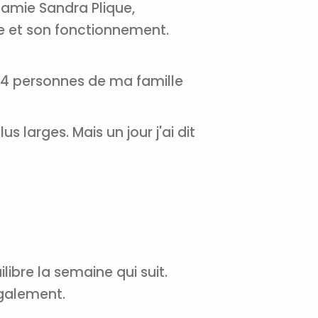
n amie Sandra Plique,
re et son fonctionnement.
tal
e 4 personnes de ma famille
verture
iser les
us
urriels,
s larges. Mais un jour j'ai dit
i que
e vous
traceurs,
é
.
rs pour vous
es
t le lien de
ilibre la semaine qui suit.
r plus et
de
galement.