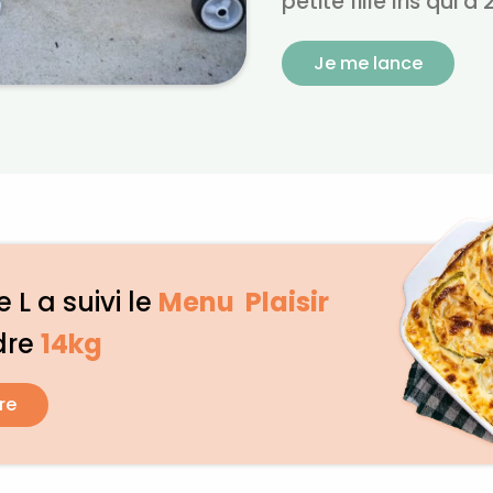
petite fille Iris qui 
Je me lance
 L a suivi le
Menu Plaisir
dre
14kg
re