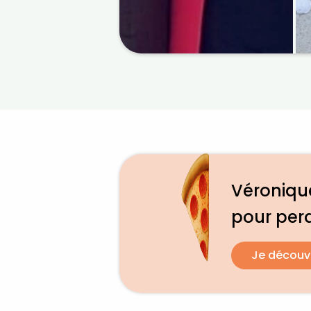
Véronique
pour per
Je découv