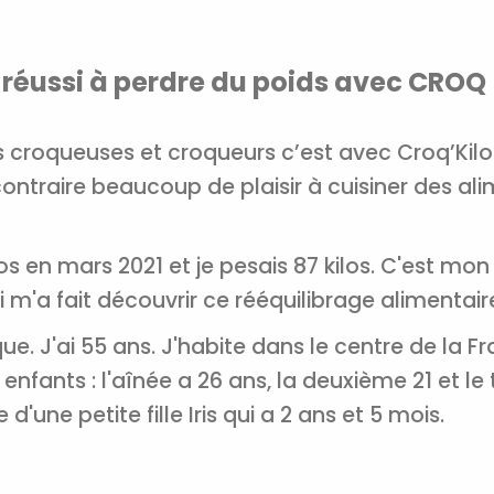
 réussi à perdre du poids avec CROQ
urs croqueuses et croqueurs c’est avec Croq’Kilo
traire beaucoup de plaisir à cuisiner des alim
los en mars 2021 et je pesais 87 kilos. C'est mo
 m'a fait découvrir ce rééquilibrage alimentai
ue. J'ai 55 ans. J'habite dans le centre de la F
Recevez gratuitemen
 enfants : l'aînée a 26 ans, la deuxième 21 et le 
recettes inédites de
une petite fille Iris qui a 2 ans et 5 mois.
!
Ainsi que la newsletter promotio