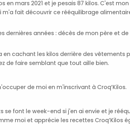
los en mars 2021 et je pesais 87 kilos. C'est mo
CROQ.
 m'a fait découvrir ce rééquilibrage alimentai
Je consens à ce que la société Digi
ces dernières années : décès de mon père et d
Prisma Players analyse le taux d'ou
des courriels pour mesurer et optim
performances des campagnes. No
pourrons savoir si vous ouvrez les co
ela en cachant les kilos derrière des vêtements plu
l'heure à laquelle vous le faites ains
sez de faire semblant que tout aille bien.
des informations sur le terminal qu
utilisez. Pour en savoir plus sur ces 
voir notre
politique de confidentialit
Je reçois mon cadeau !
e m'occuper de moi en m'inscrivant à Croq’Kilos.
Votre adresse email sera utilisée par Digital Prisma Playe
envoyer votre newsletter contenant des offres commercial
personnalisées. Vous pourrez vous désinscrire en utilisan
s se font le week-end si j'en ai envie et je rééqu
désabonnement intégré dans la newsletter. Pour en savoi
exercer vos droits, prenez connaissance de notre
Charte 
Confidentialité
.
me moi et apprécie les recettes Croq’Kilos é