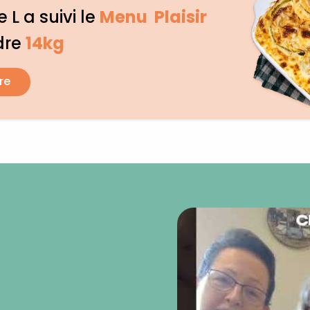
 L a suivi le
Menu Plaisir
dre
14kg
re