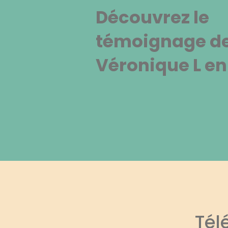
Découvrez le
témoignage d
Véronique L en
Tél