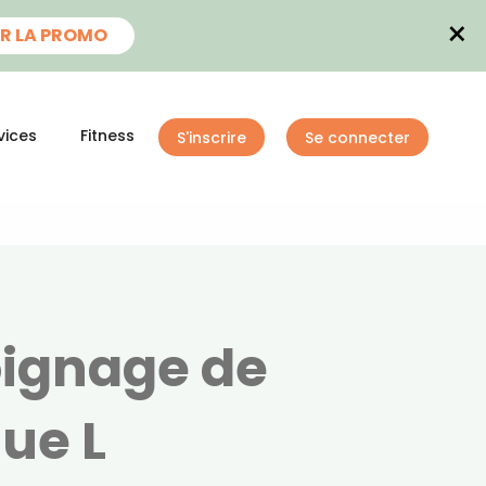
×
R LA PROMO
vices
Fitness
S'inscrire
Se connecter
oignage de
ue L