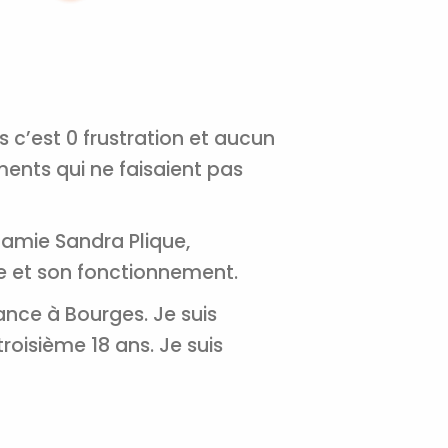
s c’est 0 frustration et aucun
ents qui ne faisaient pas
n amie Sandra Plique,
re et son fonctionnement.
×
rance à Bourges. Je suis
t 180
troisième 18 ans. Je suis
 CROQ
nnelle de