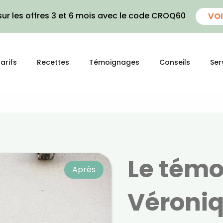
ur les offres 3 et 6 mois avec le code CROQ60
VOI
arifs
Recettes
Témoignages
Conseils
Ser
Le tém
Après
Véroniq