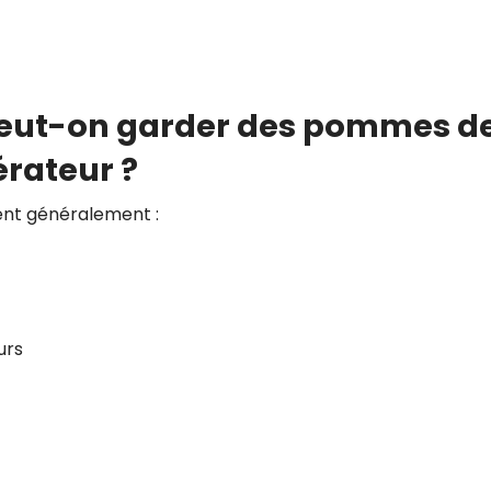
eut-on garder des pommes d
érateur ?
ent généralement :
urs