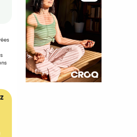
vées
es
ons
×
z
t 180
 CROQ
nnelle de