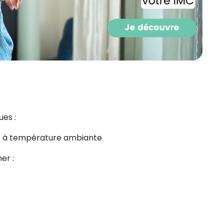
es :
ps à température ambiante
er :