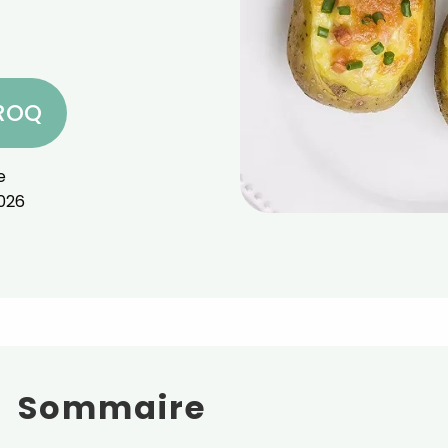
CROQ
e
026
Sommaire