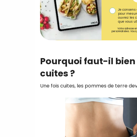
Je consens 
pour mesure
ouvrez les c
que vous uti
Votre adresse em
personnalisées. Vous 
Pourquoi faut-il bie
cuites ?
Une fois cuites, les pommes de terre dev