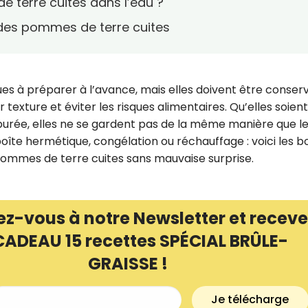
e terre cuites dans l’eau ?
 des pommes de terre cuites
es à préparer à l’avance, mais elles doivent être conser
texture et éviter les risques alimentaires. Qu’elles soient
en purée, elles ne se gardent pas de la même manière que l
oîte hermétique, congélation ou réchauffage : voici les b
pommes de terre cuites sans mauvaise surprise.
ez-vous à notre Newsletter et receve
Recevez gratuitemen
CADEAU 15 recettes SPÉCIAL BRÛLE-
recettes inédites de
GRAISSE !
!
Je télécharge
Ainsi que la newsletter promotio