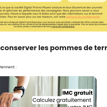
CROQ.
à ce que la société Digital Prisma Players analyse le taux d'ouverture des courriels
r et optimiser les performances des campagnes. Nous pourrons savoir si vous
ourriels, l'heure à laquelle vous le faites ainsi que des informations sur le terminal
lisez. Pour en savoir plus sur ces traceurs, voir notre
politique de confidentialité
.
ail sera utilisée par Digital Prisma Playerspour vous envoyer votre newsletter contenant des offres commerciales
pourrez vous désinscrire en utilisant le lien de désabonnement intégré dans la newsletter. Pour en savoir plus et exerc
Je consens à ce que la société Digi
vos droits, prenez connaissance de notre
Charte de Confidentialité.
Prisma Players analyse le taux d'ou
des courriels pour mesurer et optim
performances des campagnes. No
pourrons savoir si vous ouvrez les co
n conserver les pommes de ter
l'heure à laquelle vous le faites ains
des informations sur le terminal qu
utilisez. Pour en savoir plus sur ces 
voir notre
politique de confidentialit
iennent :
Je reçois mon cadeau !
Votre adresse email sera utilisée par Digital Prisma Playe
envoyer votre newsletter contenant des offres commercial
personnalisées. Vous pourrez vous désinscrire en utilisan
désabonnement intégré dans la newsletter. Pour en savoi
exercer vos droits, prenez connaissance de notre
Charte 
Confidentialité
.