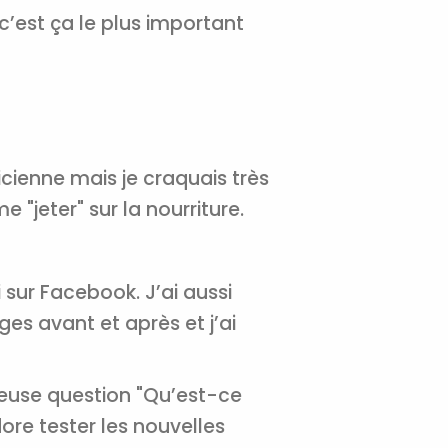
 c’est ça le plus important
tal
verture
iser les
us
urriels,
cienne mais je craquais très
i que
e vous
e "jeter" sur la nourriture.
traceurs,
é
.
 sur Facebook. J’ai aussi
es avant et après et j’ai
rs pour vous
es
t le lien de
r plus et
de
euse question "Qu’est-ce
dore tester les nouvelles