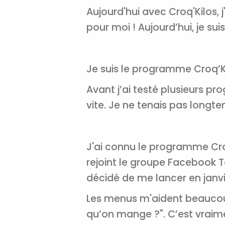
Aujourd'hui avec Croq'Kilos, j
pour moi ! Aujourd’hui, je su
Je suis le programme Croq’Kil
Avant j’ai testé plusieurs 
vite. Je ne tenais pas longtemp
J'ai connu le programme Croq’
rejoint le groupe Facebook T
décidé de me lancer en janvi
Les menus m'aident beaucou
qu’on mange ?". C’est vraimen