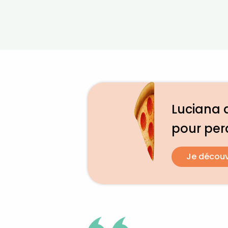
Luciana a
pour per
Je décou