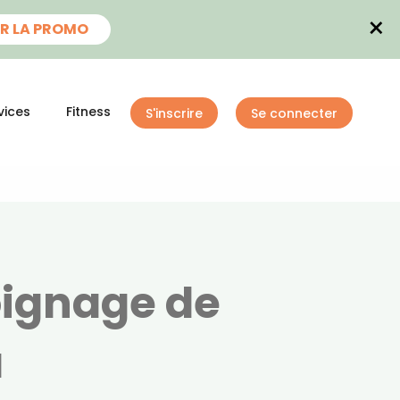
×
R LA PROMO
vices
Fitness
S'inscrire
Se connecter
oignage de
a