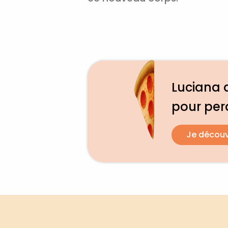
Luciana a
pour per
Je décou