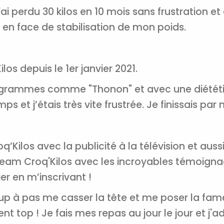
'ai perdu 30 kilos en 10 mois sans frustration et
is en face de stabilisation de mon poids.
Je consens à ce que la société Digi
Prisma Players analyse le taux d'ou
des courriels pour mesurer et optim
os depuis le 1er janvier 2021.
performances des campagnes. No
pourrons savoir si vous ouvrez les co
programmes comme "Thonon" et avec une diététi
l'heure à laquelle vous le faites ains
des informations sur le terminal qu
s et j’étais très vite frustrée. Je finissais par m
utilisez. Pour en savoir plus sur ces 
voir notre
politique de confidentialit
Je reçois mon cadeau !
Kilos avec la publicité à la télévision et aussi
eam Croq'Kilos avec les incroyables témoignag
Votre adresse email sera utilisée par Digital Prisma Playe
envoyer votre newsletter contenant des offres commercial
personnalisées. Vous pourrez vous désinscrire en utilisan
er en m’inscrivant !
désabonnement intégré dans la newsletter. Pour en savoi
exercer vos droits, prenez connaissance de notre
Charte 
Confidentialité
.
p à pas me casser la tête et me poser la fam
t top ! Je fais mes repas au jour le jour et j'a