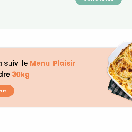
 suivi le
Menu Plaisir
dre
30kg
vre