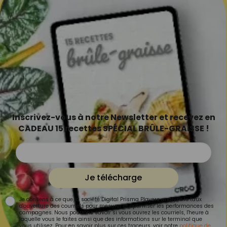
Inscrivez-vous à notre Newsletter et recevez en
CADEAU 15 recettes SPÉCIAL BRÛLE-GRAISSE !
Je télécharge
Je consens à ce que la société Digital Prisma Players analyse le taux
d'ouverture des courriels pour mesurer et optimiser les performances des
campagnes. Nous pourrons savoir si vous ouvrez les courriels, l'heure à
laquelle vous le faites ainsi que des informations sur le terminal que
vous utilisez. Pour en savoir plus sur ces traceurs, voir notre
politique de