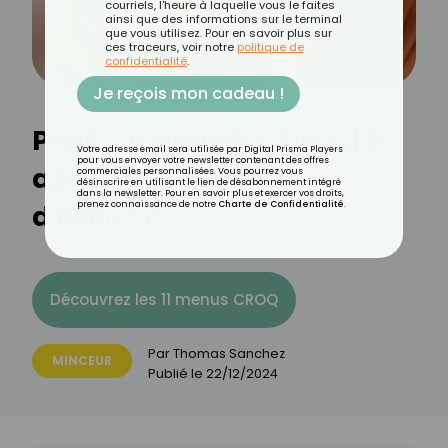
courriels, l'heure à laquelle vous le faites
ainsi que des informations sur le terminal
que vous utilisez. Pour en savoir plus sur
ces traceurs, voir notre
politique de
confidentialité
.
Je reçois mon cadeau !
Peut-on prendre du poids
Votre adresse email sera utilisée par Digital Prisma Players
pour vous envoyer votre newsletter contenant des offres
après un seul repas
commerciales personnalisées. Vous pourrez vous
désinscrire en utilisant le lien de désabonnement intégré
dans la newsletter. Pour en savoir plus et exercer vos droits,
d'excès ?
prenez connaissance de notre
Charte de Confidentialité
.
Découvrez les 11 menus CROQ
Par
Thomas Sanchez
MINCEUR
Publié le
22/12/2024