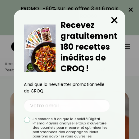
×
PROMO : -60% sur les offres 3 et 6 mois
×
avec le code CROQ60
Recevez
VOIR LA PROMO
gratuitement
180 recettes
inédites de
Accueil
Actus
Minceur
CROQ !
Peut-On Prendre Du Poids Après Un Seul Repas D'excès ?
Ainsi que la newsletter promotionnelle
de CROQ.
Je consens à ce que la société Digital
Prisma Players analyse le taux d'ouverture
des courriels pour mesurer et optimiser les
performances des campagnes. Nous
pourrons savoir si vous ouvrez les