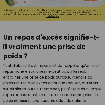
confidentialité
.
Votre adresse email sera utilisée par Digital Prisma Playerspour vous envoyer votre newsletter contenant des
offres commerciales personnalisées. Vous pourrez vous désinscrire en utilisant le lien de désabonnement
intégré dans la newsletter. Pour en savoir plus et exercer vos droits, prenez connaissance de notre
Charte de
Confidentialité.
Un repas d'excès signifie-t-
il vraiment une prise de
poids ?
Tout d'abord, il est important de rappeler qu’un
seul
repas riche en calories ne peut pas, à lui seul,
entraîner une prise de poids durable
. Prendre du
poids résulte d’un excès calorique régulier, maintenu
sur plusieurs jours ou semaines, plutôt que d’un unique
repas occasionnel. En d’autres termes, une prise de
poids nécessite une accumulation de calories