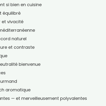
t si bien en cuisine
t équilibré
 et vivacité
ie méditerranéenne
ccord naturel
xture et contraste
ique
eutralité bienvenue
ces
gourmand
nch aromatique
antes — et merveilleusement polyvalentes