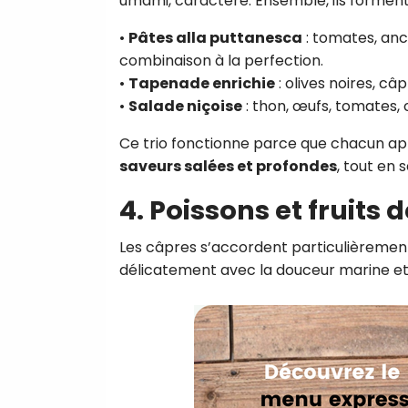
umami, caractère. Ensemble, ils formen
•
Pâtes alla puttanesca
: tomates, anch
combinaison à la perfection.
•
Tapenade enrichie
: olives noires, câ
•
Salade niçoise
: thon, œufs, tomates, 
Ce trio fonctionne parce que chacun ap
saveurs salées et profondes
, tout en
4. Poissons et fruits 
Les câpres s’accordent particulièrement 
délicatement avec la douceur marine et l