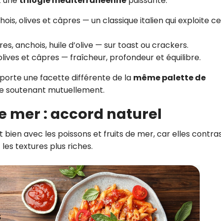
t une
trilogie méditerranéenne
puissante.
ois, olives et câpres — un classique italien qui exploite c
pres, anchois, huile d’olive — sur toast ou crackers.
olives et câpres — fraîcheur, profondeur et équilibre.
porte une facette différente de la
même palette de
 se soutenant mutuellement.
de mer : accord naturel
bien avec les poissons et fruits de mer, car elles contra
es textures plus riches.