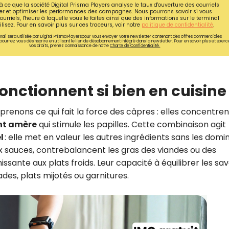
à ce que la société Digital Prisma Players analyse le taux d'ouverture des courriels
CROQ.
r et optimiser les performances des campagnes. Nous pourrons savoir si vous
ourriels, l'heure à laquelle vous le faites ainsi que des informations sur le terminal
lisez. Pour en savoir plus sur ces traceurs, voir notre
politique de confidentialité
.
ail sera utilisée par Digital Prisma Playerspour vous envoyer votre newsletter contenant des offres commerciales
pourrez vous désinscrire en utilisant le lien de désabonnement intégré dans la newsletter. Pour en savoir plus et exerc
vos droits, prenez connaissance de notre
Charte de Confidentialité.
Je consens à ce que la société Digi
Prisma Players analyse le taux d'ou
des courriels pour mesurer et optim
performances des campagnes. No
onctionnent si bien en cuisine
pourrons savoir si vous ouvrez les co
l'heure à laquelle vous le faites ains
renons ce qui fait la force des câpres : elles concentren
des informations sur le terminal qu
utilisez. Pour en savoir plus sur ces 
ent amère
qui stimule les papilles. Cette combinaison agit
voir notre
politique de confidentialit
l
: elle met en valeur les autres ingrédients sans les domin
Je reçois mon cadeau !
x sauces, contrebalancent les gras des viandes ou des
ssante aux plats froids. Leur capacité à équilibrer les sa
ades, plats mijotés ou garnitures.
Votre adresse email sera utilisée par Digital Prisma Playe
envoyer votre newsletter contenant des offres commercial
personnalisées. Vous pourrez vous désinscrire en utilisan
désabonnement intégré dans la newsletter. Pour en savoi
exercer vos droits, prenez connaissance de notre
Charte 
Confidentialité
.