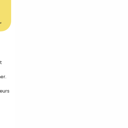
er
tal
verture
iser les
us
urriels,
i que
t
e vous
traceurs,
é
.
er.
veurs
rs pour vous
es
t le lien de
r plus et
de