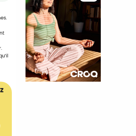
es.
nt
.
u’il
×
z
t 180
 CROQ
nnelle de