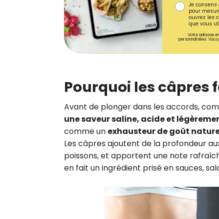
Je consens 
pour mesure
ouvrez les c
que vous uti
Votre adresse em
personnalisées. Vous 
Pourquoi les câpres f
Avant de plonger dans les accords, comp
une saveur saline, acide et légèrem
comme un
exhausteur de goût nature
Les câpres ajoutent de la profondeur au
poissons, et apportent une note rafraîchi
en fait un ingrédient prisé en sauces, sal