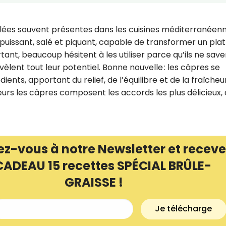
ulées souvent présentes dans les cuisines méditerranéenn
t puissant, salé et piquant, capable de transformer un plat
ant, beaucoup hésitent à les utiliser parce qu’ils ne save
vèlent tout leur potentiel. Bonne nouvelle : les câpres se
ents, apportant du relief, de l’équilibre et de la fraîcheur
s les câpres composent les accords les plus délicieux, q
ez-vous à notre Newsletter et receve
CADEAU 15 recettes SPÉCIAL BRÛLE-
Recevez gratuitemen
GRAISSE !
recettes inédites de
!
Je télécharge
Ainsi que la newsletter promotio