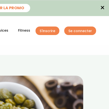
×
R LA PROMO
vices
Fitness
S'inscrire
Se connecter