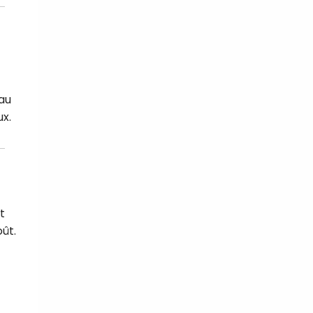
au
ux.
t
oût.