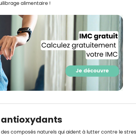
uilibrage alimentaire !
CROQ.
Je consens à ce que la société Digi
Prisma Players analyse le taux d'ou
des courriels pour mesurer et optim
performances des campagnes. No
pourrons savoir si vous ouvrez les co
l'heure à laquelle vous le faites ains
des informations sur le terminal qu
utilisez. Pour en savoir plus sur ces 
voir notre
politique de confidentialit
Je reçois mon cadeau !
Votre adresse email sera utilisée par Digital Prisma Playe
envoyer votre newsletter contenant des offres commercial
personnalisées. Vous pourrez vous désinscrire en utilisan
en antioxydants
désabonnement intégré dans la newsletter. Pour en savoi
exercer vos droits, prenez connaissance de notre
Charte 
Confidentialité
.
des composés naturels qui aident à lutter contre le stre