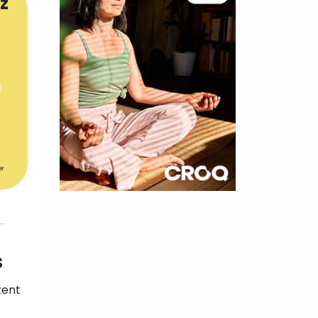
z
er
×
t 180
s
 CROQ
tent
nnelle de