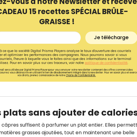
ez-vous à notre Newsletter et receve
CADEAU 15 recettes SPÉCIAL BRÛLE-
GRAISSE !
Je télécharge
à ce que la société Digital Prisma Players analyse le taux d'ouverture des courriels
r et optimiser les performances des campagnes. Nous pourrons savoir si vous
ourriels, l'heure à laquelle vous le faites ainsi que des informations sur le terminal
lisez. Pour en savoir plus sur ces traceurs, voir notre
politique de confidentialité
.
ail sera utilisée par Digital Prisma Playerspour vous envoyer votre newsletter contenant des offres commerciales
pourrez vous désinscrire en utilisant le lien de désabonnement intégré dans la newsletter. Pour en savoir plus et exerc
vos droits, prenez connaissance de notre
Charte de Confidentialité.
Recevez gratuitemen
s plats sans ajouter de calorie
recettes inédites de
!
s câpres suffisent à parfumer un plat entier. Elles permet
 matières grasses ajoutées, tout en maintenant une belle
Ainsi que la newsletter promotio