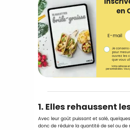
Inscriv
en 
E-mail
Je consens 
pour mesure
ouvrez les c
que vous uti
Votre adresse em
personnalisées. Vous 
1. Elles rehaussent le
Avec leur goût puissant et salé, quelque
donc de réduire la quantité de sel ou de