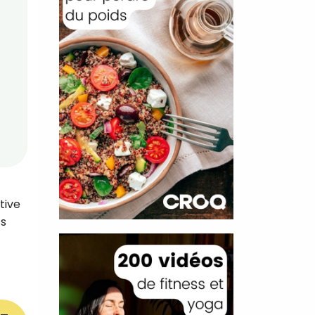
tive
ts