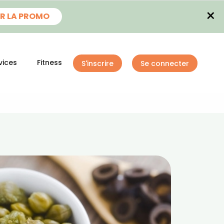
×
R LA PROMO
vices
Fitness
S'inscrire
Se connecter