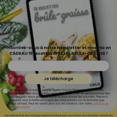
Inscrivez-vous à notre Newsletter et recevez en
CADEAU 15 recettes SPÉCIAL BRÛLE-GRAISSE !
Je télécharge
Je consens à ce que la société Digital Prisma Players analyse le taux
d'ouverture des courriels pour mesurer et optimiser les performances des
campagnes. Nous pourrons savoir si vous ouvrez les courriels, l'heure à
laquelle vous le faites ainsi que des informations sur le terminal que
vous utilisez. Pour en savoir plus sur ces traceurs, voir notre
politique de
confidentialité
.
Votre adresse email sera utilisée par Digital Prisma Playerspour vous envoyer votre newsletter contenant des