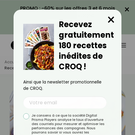
×
PROMO : -60% sur les offres 3 et 6 mois
×
avec le code CROQ60
Recevez
VOIR LA PROMO
gratuitement
180 recettes
inédites de
Accueil
Actus
Recettes
CROQ !
Recette De Caponata D’aubergines
Ainsi que la newsletter promotionnelle
de CROQ.
Je consens à ce que la société Digital
Prisma Players analyse le taux d'ouverture
des courriels pour mesurer et optimiser les
performances des campagnes. Nous
pourrons savoir si vous ouvrez les