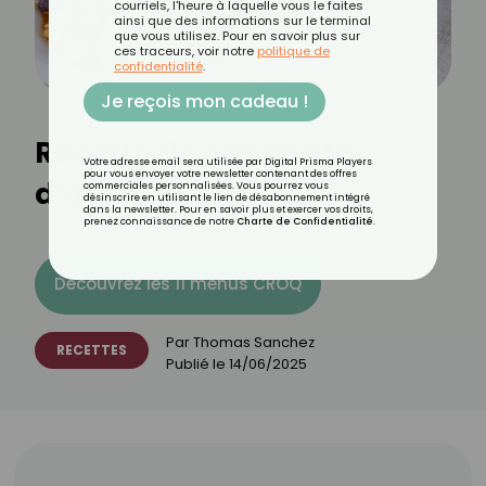
courriels, l'heure à laquelle vous le faites
ainsi que des informations sur le terminal
que vous utilisez. Pour en savoir plus sur
ces traceurs, voir notre
politique de
confidentialité
.
Je reçois mon cadeau !
Recette de caponata
Votre adresse email sera utilisée par Digital Prisma Players
pour vous envoyer votre newsletter contenant des offres
d’aubergines
commerciales personnalisées. Vous pourrez vous
désinscrire en utilisant le lien de désabonnement intégré
dans la newsletter. Pour en savoir plus et exercer vos droits,
prenez connaissance de notre
Charte de Confidentialité
.
Découvrez les 11 menus CROQ
Par
Thomas Sanchez
RECETTES
Publié le
14/06/2025