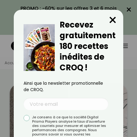
×
PROMO : -60% sur les offres 3 et 6 mois
×
avec le code CROQ60
Recevez
VOIR LA PROMO
gratuitement
180 recettes
inédites de
Accueil
Témoignages
Sandrine
CROQ !
Ainsi que la newsletter promotionnelle
de CROQ.
Avant
Après
Je consens à ce que la société Digital
Prisma Players analyse le taux d'ouverture
des courriels pour mesurer et optimiser les
performances des campagnes. Nous
pourrons savoir si vous ouvrez les