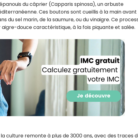
 épanouis du câprier (Capparis spinosa), un arbuste
éditerranéenne. Ces boutons sont cueillis à la main avant
ans du sel marin, de la saumure, ou du vinaigre. Ce proces
aigre-douce caractéristique, à la fois piquante et salée.
Recevez gratuitemen
recettes inédites de
!
 la culture remonte à plus de 3000 ans, avec des traces 
Ainsi que la newsletter promotio