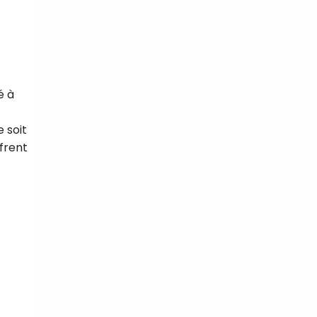
é à
 soit
frent