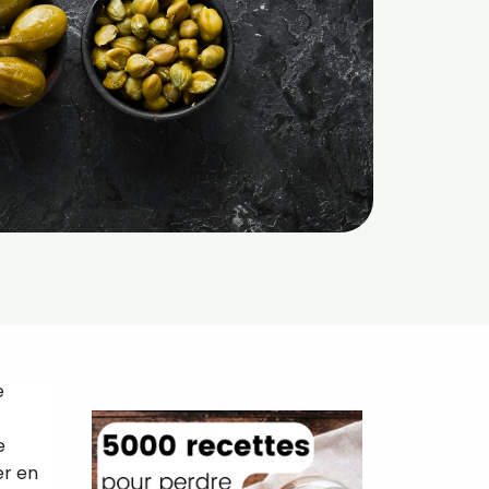
e
e
er en