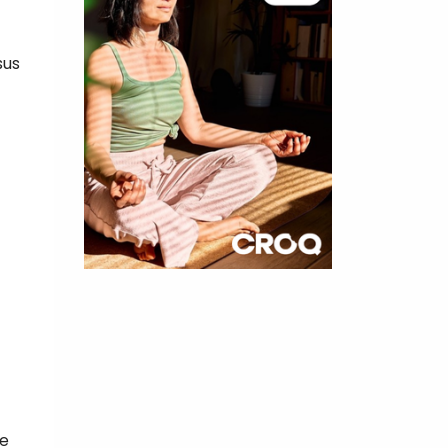
sus
×
t 180
 CROQ
de
nnelle de