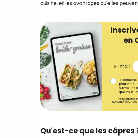
cuisine, et les avantages qu'elles peuve
Inscriv
en 
E-mail
Je consens 
pour mesure
ouvrez les c
que vous uti
Votre adresse em
personnalisées. Vous 
Qu'est-ce que les câpres 