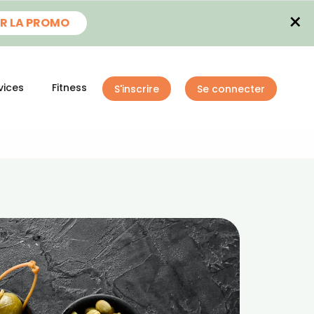
×
R LA PROMO
vices
Fitness
S'inscrire
Se connecter