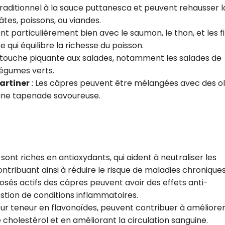
t traditionnel à la sauce puttanesca et peuvent rehausser l
es, poissons, ou viandes.
nt particulièrement bien avec le saumon, le thon, et les fi
 qui équilibre la richesse du poisson.
e touche piquante aux salades, notamment les salades de
égumes verts.
artiner
: Les câpres peuvent être mélangées avec des ol
er une tapenade savoureuse.
 sont riches en antioxydants, qui aident à neutraliser les
ontribuant ainsi à réduire le risque de maladies chroniques
sés actifs des câpres peuvent avoir des effets anti-
stion de conditions inflammatoires.
eur teneur en flavonoïdes, peuvent contribuer à améliorer
 cholestérol et en améliorant la circulation sanguine.