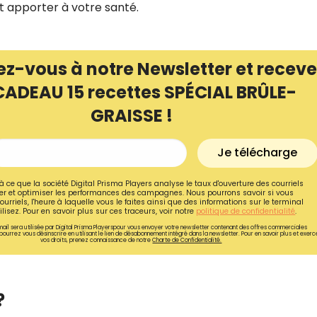
nt apporter à votre santé.
ez-vous à notre Newsletter et receve
CADEAU 15 recettes SPÉCIAL BRÛLE-
GRAISSE !
Je télécharge
à ce que la société Digital Prisma Players analyse le taux d'ouverture des courriels
r et optimiser les performances des campagnes. Nous pourrons savoir si vous
ourriels, l'heure à laquelle vous le faites ainsi que des informations sur le terminal
lisez. Pour en savoir plus sur ces traceurs, voir notre
politique de confidentialité
.
ail sera utilisée par Digital Prisma Playerspour vous envoyer votre newsletter contenant des offres commerciales
pourrez vous désinscrire en utilisant le lien de désabonnement intégré dans la newsletter. Pour en savoir plus et exerc
vos droits, prenez connaissance de notre
Charte de Confidentialité.
?