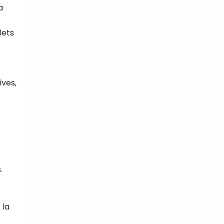
a
lets
ives,
.
 la