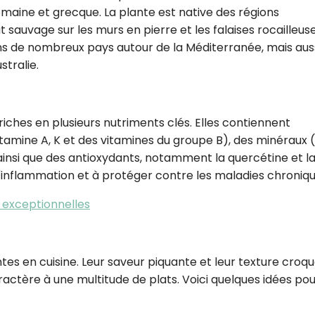
romaine et grecque. La plante est native des régions
CROQ.
 sauvage sur les murs en pierre et les falaises rocailleuse
ans de nombreux pays autour de la Méditerranée, mais aus
stralie.
Je consens à ce que la société Digi
Prisma Players analyse le taux d'ou
des courriels pour mesurer et optim
performances des campagnes. No
riches en plusieurs nutriments clés. Elles contiennent
pourrons savoir si vous ouvrez les co
mine A, K et des vitamines du groupe B), des minéraux (
l'heure à laquelle vous le faites ains
des informations sur le terminal qu
 ainsi que des antioxydants, notamment la quercétine et l
utilisez. Pour en savoir plus sur ces 
 l'inflammation et à protéger contre les maladies chroniqu
voir notre
politique de confidentialit
s exceptionnelles
Je reçois mon cadeau !
Votre adresse email sera utilisée par Digital Prisma Playe
envoyer votre newsletter contenant des offres commercial
s en cuisine. Leur saveur piquante et leur texture croq
personnalisées. Vous pourrez vous désinscrire en utilisan
désabonnement intégré dans la newsletter. Pour en savoi
ractère à une multitude de plats. Voici quelques idées po
exercer vos droits, prenez connaissance de notre
Charte 
Confidentialité
.