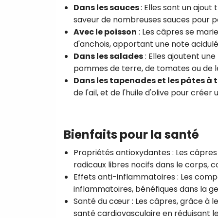
Dans les sauces
: Elles sont un ajou
saveur de nombreuses sauces pour pât
Avec le poisson
: Les câpres se marie
d'anchois, apportant une note acidulée
Dans les salades
: Elles ajoutent un
pommes de terre, de tomates ou de l
Dans les tapenades et les pâtes à t
de l'ail, et de l'huile d'olive pour cré
Bienfaits pour la santé
Propriétés antioxydantes
: Les câpres
radicaux libres nocifs dans le corps, c
Effets anti-inflammatoires
: Les compo
inflammatoires, bénéfiques dans la ge
Santé du cœur
: Les câpres, grâce à l
santé cardiovasculaire en réduisant le