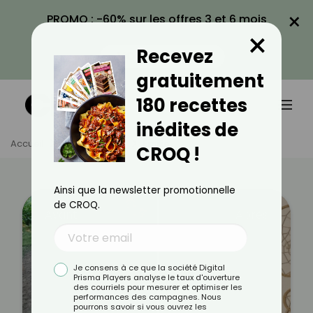
×
PROMO : -60% sur les offres 3 et 6 mois
×
avec le code CROQ60
Recevez
VOIR LA PROMO
gratuitement
180 recettes
inédites de
Accueil
Témoignages
Emilie
CROQ !
Ainsi que la newsletter promotionnelle
de CROQ.
Avant
Après
Je consens à ce que la société Digital
Prisma Players analyse le taux d'ouverture
des courriels pour mesurer et optimiser les
performances des campagnes. Nous
pourrons savoir si vous ouvrez les