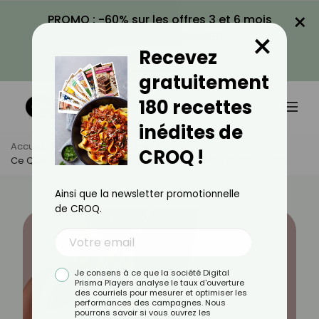
×
PROMO : -60% sur les offres 3 et 6 mois
×
avec le code CROQ60
Recevez
VOIR LA PROMO
gratuitement
180 recettes
inédites de
Accueil
Actus
Bien-Être
CROQ !
Ce Que Mon Odeur Corporelle Révèle De Mon État De Santé
Ainsi que la newsletter promotionnelle
de CROQ.
Je consens à ce que la société Digital
Prisma Players analyse le taux d'ouverture
des courriels pour mesurer et optimiser les
performances des campagnes. Nous
pourrons savoir si vous ouvrez les