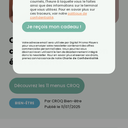
courriels, l'heure à laquelle vous le faites
ainsi que des informations sur le terminal
que vous utilisez. Pour en savoir plus sur
ces traceurs, voir notre
politique de
confidentialité
.
Je reçois mon cadeau !
Ce que mon odeur
Votre adresse email sera utilisée par Digital Prisma Players
pour vous envoyer votre newsletter contenant des offres
corporelle révèle de mon
commerciales personnalisées. Vous pourrez vous
désinscrire en utilisant le lien de désabonnement intégré
dans la newsletter. Pour en savoir plus et exercer vos droits,
état de santé
prenez connaissance de notre
Charte de Confidentialité
.
Découvrez les 11 menus CROQ
Par
CROQ Bien-être
BIEN-ÊTRE
Publié le
11/07/2025