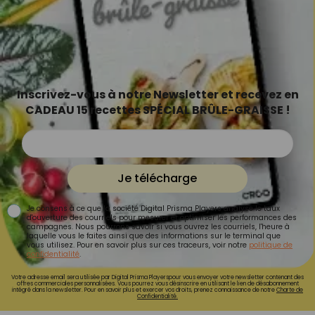
Inscrivez-vous à notre Newsletter et recevez en
CADEAU 15 recettes SPÉCIAL BRÛLE-GRAISSE !
Je télécharge
Je consens à ce que la société Digital Prisma Players analyse le taux
d'ouverture des courriels pour mesurer et optimiser les performances des
campagnes. Nous pourrons savoir si vous ouvrez les courriels, l'heure à
laquelle vous le faites ainsi que des informations sur le terminal que
vous utilisez. Pour en savoir plus sur ces traceurs, voir notre
politique de
confidentialité
.
Votre adresse email sera utilisée par Digital Prisma Playerspour vous envoyer votre newsletter contenant des
offres commerciales personnalisées. Vous pourrez vous désinscrire en utilisant le lien de désabonnement
intégré dans la newsletter. Pour en savoir plus et exercer vos droits, prenez connaissance de notre
Charte de
Confidentialité.