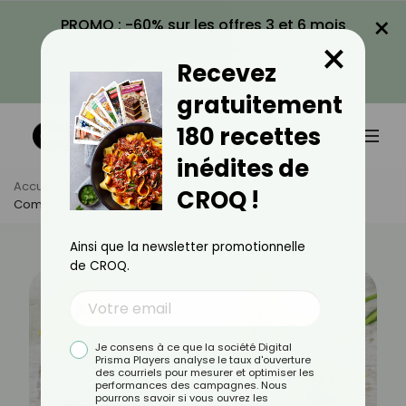
×
PROMO : -60% sur les offres 3 et 6 mois
×
avec le code CROQ60
Recevez
VOIR LA PROMO
gratuitement
180 recettes
inédites de
Accueil
Actus
Bien-Être
CROQ !
Comment Bien Utiliser L'arnica ?
Ainsi que la newsletter promotionnelle
de CROQ.
Je consens à ce que la société Digital
Prisma Players analyse le taux d'ouverture
des courriels pour mesurer et optimiser les
performances des campagnes. Nous
pourrons savoir si vous ouvrez les