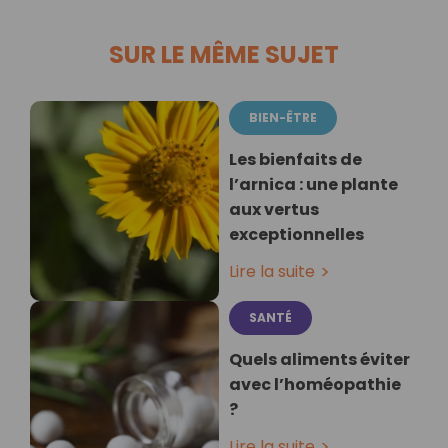
SUR LE MÊME SUJET
BIEN-ÊTRE
Les bienfaits de
l’arnica : une plante
aux vertus
exceptionnelles
Lire la suite
SANTÉ
Quels aliments éviter
avec l’homéopathie
?
Lire la suite