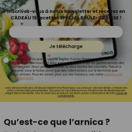
Inscrivez-vous à notre Newsletter et recevez en
CADEAU 15 recettes SPÉCIAL BRÛLE-GRAISSE !
Je télécharge
Je consens à ce que la société Digital Prisma Players analyse le taux
d'ouverture des courriels pour mesurer et optimiser les performances des
campagnes. Nous pourrons savoir si vous ouvrez les courriels, l'heure à
laquelle vous le faites ainsi que des informations sur le terminal que
vous utilisez. Pour en savoir plus sur ces traceurs, voir notre
politique de
confidentialité
.
Votre adresse email sera utilisée par Digital Prisma Playerspour vous envoyer votre newsletter contenant des
offres commerciales personnalisées. Vous pourrez vous désinscrire en utilisant le lien de désabonnement
intégré dans la newsletter. Pour en savoir plus et exercer vos droits, prenez connaissance de notre
Charte de
Confidentialité.
Qu’est-ce que l’arnica ?