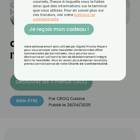
courriels, l'heure à laquelle vous le faites
ainsi que des informations sur le terminal
que vous utilisez. Pour en savoir plus sur
ces traceurs, voir notre
politique de
confidentialité
.
Je reçois mon cadeau !
Comment bien utiliser
Votre adresse email sera utilisée par Digital Prisma Players
pour vous envoyer votre newsletter contenant des offres
l'arnica ?
commerciales personnalisées. Vous pourrez vous
désinscrire en utilisant le lien de désabonnement intégré
dans la newsletter. Pour en savoir plus et exercer vos droits,
prenez connaissance de notre
Charte de Confidentialité
.
Découvrez les 11 menus CROQ
Par
CROQ Cuisine
BIEN-ÊTRE
Publié le
28/04/2025