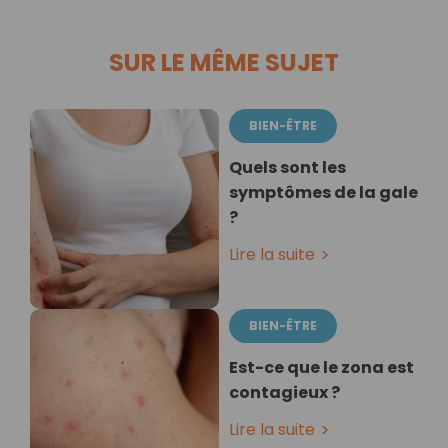
SUR LE MÊME SUJET
BIEN-ÊTRE
Quels sont les
symptômes de la gale
?
Lire la suite
BIEN-ÊTRE
Est-ce que le zona est
contagieux ?
Lire la suite