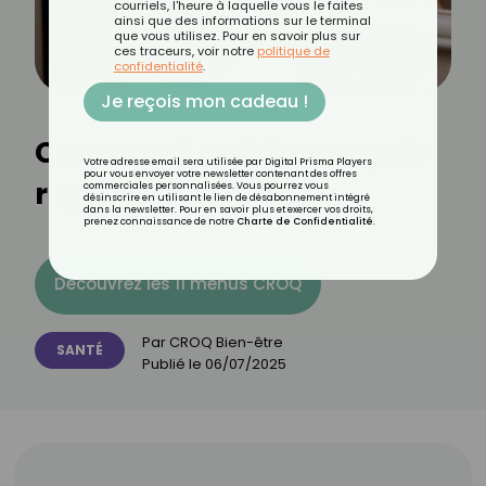
courriels, l'heure à laquelle vous le faites
ainsi que des informations sur le terminal
que vous utilisez. Pour en savoir plus sur
ces traceurs, voir notre
politique de
confidentialité
.
Je reçois mon cadeau !
Comment guérir une gale
Votre adresse email sera utilisée par Digital Prisma Players
pour vous envoyer votre newsletter contenant des offres
rapidement ?
commerciales personnalisées. Vous pourrez vous
désinscrire en utilisant le lien de désabonnement intégré
dans la newsletter. Pour en savoir plus et exercer vos droits,
prenez connaissance de notre
Charte de Confidentialité
.
Découvrez les 11 menus CROQ
Par
CROQ Bien-être
SANTÉ
Publié le
06/07/2025