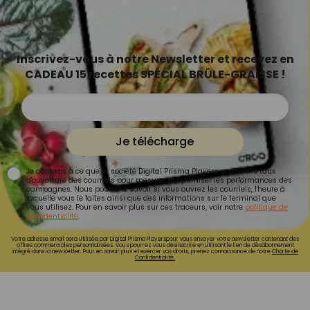
Inscrivez-vous à notre Newsletter et recevez en
CADEAU 15 recettes SPÉCIAL BRÛLE-GRAISSE !
Je télécharge
Je consens à ce que la société Digital Prisma Players analyse le taux
d'ouverture des courriels pour mesurer et optimiser les performances des
campagnes. Nous pourrons savoir si vous ouvrez les courriels, l'heure à
laquelle vous le faites ainsi que des informations sur le terminal que
vous utilisez. Pour en savoir plus sur ces traceurs, voir notre
politique de
confidentialité
.
Votre adresse email sera utilisée par Digital Prisma Playerspour vous envoyer votre newsletter contenant des
offres commerciales personnalisées. Vous pourrez vous désinscrire en utilisant le lien de désabonnement
intégré dans la newsletter. Pour en savoir plus et exercer vos droits, prenez connaissance de notre
Charte de
Confidentialité.