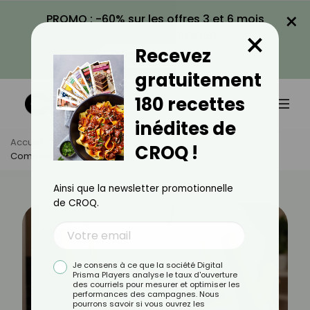
×
PROMO : -60% sur les offres 3 et 6 mois
×
avec le code CROQ60
Recevez
VOIR LA PROMO
gratuitement
180 recettes
inédites de
Accueil
Actus
Santé
CROQ !
Comment Guérir Une Gale Rapidement ?
Ainsi que la newsletter promotionnelle
de CROQ.
Je consens à ce que la société Digital
Prisma Players analyse le taux d'ouverture
des courriels pour mesurer et optimiser les
performances des campagnes. Nous
pourrons savoir si vous ouvrez les