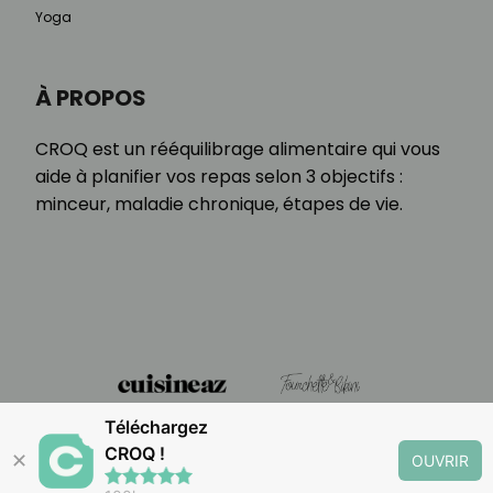
Yoga
À PROPOS
CROQ est un rééquilibrage alimentaire qui vous
aide à planifier vos repas selon 3 objectifs :
minceur, maladie chronique, étapes de vie.
Téléchargez
CROQ !
✕
OUVRIR