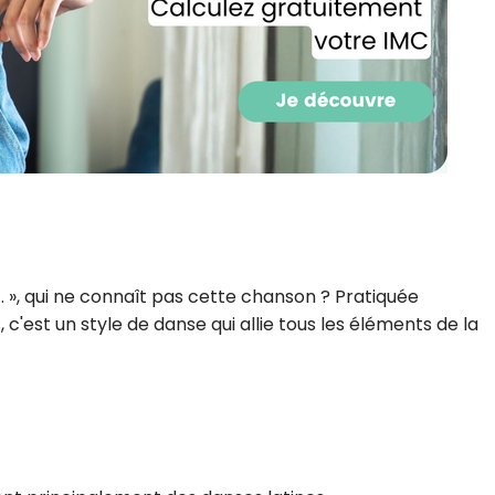
CROQ.
Je consens à ce que la société Digi
Prisma Players analyse le taux d'ou
des courriels pour mesurer et optim
performances des campagnes. No
pourrons savoir si vous ouvrez les co
l'heure à laquelle vous le faites ains
des informations sur le terminal qu
utilisez. Pour en savoir plus sur ces 
voir notre
politique de confidentialit
», qui ne connaît pas cette chanson ? Pratiquée
Je reçois mon cadeau !
 c'est un style de danse qui allie tous les éléments de la
Votre adresse email sera utilisée par Digital Prisma Playe
envoyer votre newsletter contenant des offres commercial
personnalisées. Vous pourrez vous désinscrire en utilisan
désabonnement intégré dans la newsletter. Pour en savoi
exercer vos droits, prenez connaissance de notre
Charte 
Confidentialité
.