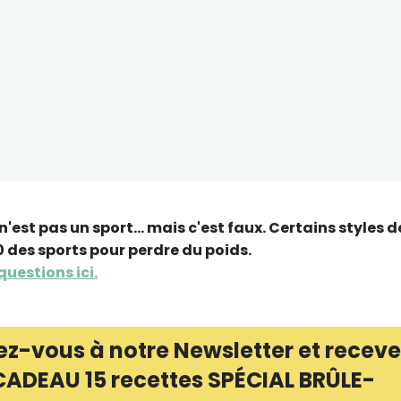
est pas un sport... mais c'est faux. Certains styles d
 des sports pour perdre du poids.
uestions ici.
ez-vous à notre Newsletter et receve
CADEAU 15 recettes SPÉCIAL BRÛLE-