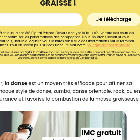
GRAISSE !
Je télécharge
à ce que la société Digital Prisma Players analyse le taux d'ouverture des courriels
r et optimiser les performances des campagnes. Nous pourrons savoir si vous
ourriels, l'heure à laquelle vous le faites ainsi que des informations sur le terminal
lisez. Pour en savoir plus sur ces traceurs, voir notre
politique de confidentialité
.
ail sera utilisée par Digital Prisma Playerspour vous envoyer votre newsletter contenant des offres commerciales
pourrez vous désinscrire en utilisant le lien de désabonnement intégré dans la newsletter. Pour en savoir plus et exerc
vos droits, prenez connaissance de notre
Charte de Confidentialité.
r, la
danse
est un moyen très efficace pour affiner sa
haque style de danse, zumba, danse orientale, rock, ou e
urance et favorise la combustion de la masse graisseuse.
Recevez gratuitemen
recettes inédites de
!
Ainsi que la newsletter promotio