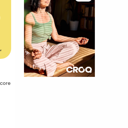
er
×
ncore
t 180
 CROQ
nnelle de