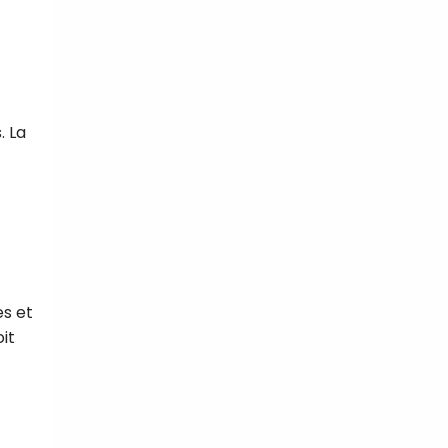
. La
es et
it