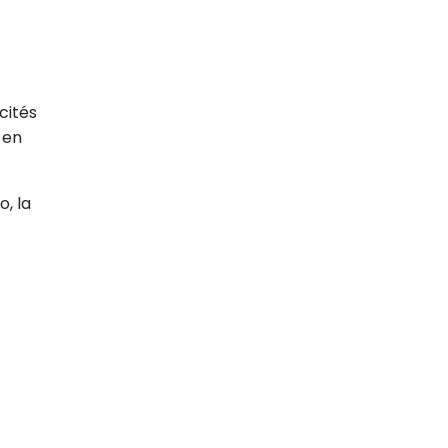
cités
 en
, la