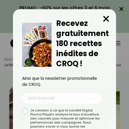
×
PROMO : -60% sur les offres 3 et 6 mois
×
avec le code CROQ60
Recevez
VOIR LA PROMO
gratuitement
180 recettes
inédites de
Accueil
Actus
Astuces Culinaires
CROQ !
La Règle D'or 80/20 : Le Secret Pour Un Cake Toujours Moelleux
Ainsi que la newsletter promotionnelle
de CROQ.
Je consens à ce que la société Digital
Prisma Players analyse le taux d'ouverture
des courriels pour mesurer et optimiser les
performances des campagnes. Nous
pourrons savoir si vous ouvrez les