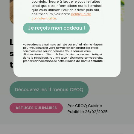
courriels, l'heure à laquelle vous le faites
ainsi que des informations sur le terminal
que vous utilisez. Pour en savoir plus sur
ces traceurs, voir notre
politique de
confidentialité
.
Je reçois mon cadeau !
La règle d'or 80/20 : le
Votre adresse email sera utilisée par Digital Prisma Players
pour vous envoyer votre newsletter contenant des offres
secret pour un cake
commerciales personnalisées. Vous pourrez vous
désinscrire en utilisant le lien de désabonnement intégré
dans la newsletter. Pour en savoir plus et exercer vos droits,
toujours moelleux
prenez connaissance de notre
Charte de Confidentialité
.
Découvrez les 11 menus CROQ
Par
CROQ Cuisine
ASTUCES CULINAIRES
Publié le
26/02/2025