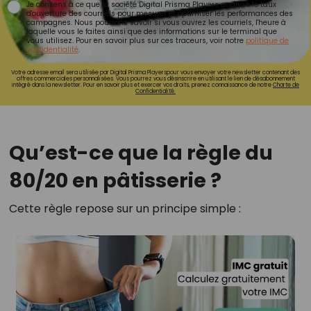
Je consens à ce que la société Digital Prisma Players analyse le taux
d'ouverture des courriels pour mesurer et optimiser les performances des
campagnes. Nous pourrons savoir si vous ouvrez les courriels, l'heure à
laquelle vous le faites ainsi que des informations sur le terminal que
vous utilisez. Pour en savoir plus sur ces traceurs, voir notre
politique de
confidentialité
.
Votre adresse email sera utilisée par Digital Prisma Playerspour vous envoyer votre newsletter contenant des
offres commerciales personnalisées. Vous pourrez vous désinscrire en utilisant le lien de désabonnement
intégré dans la newsletter. Pour en savoir plus et exercer vos droits, prenez connaissance de notre
Charte de
Confidentialité.
Qu’est-ce que la règle du
80/20 en pâtisserie ?
Cette règle repose sur un principe simple :