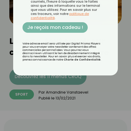
courriels, l'heure à laquelle vous le faites
ainsi que des informations sur le terminal
que vous utilisez. Pour en savoir plus sur
ces traceurs, voir notre
politique de
confidentialité
.
Je reçois mon cadeau !
Le yoga, tout savoir sur
Votre adresse email sera utilisée par Digital Prisma Players
pour vous envoyer votre newsletter contenant des offres
cette pratique bien-être
commerciales personnalisées. Vous pourrez vous
désinscrire en utilisant le lien de désabonnement intégré
dans la newsletter. Pour en savoir plus et exercer vos droits,
prenez connaissance de notre
Charte de Confidentialité
.
Découvrez les 11 menus CROQ
Par
Amandine Vanstaevel
SPORT
Publié le
13/02/2021