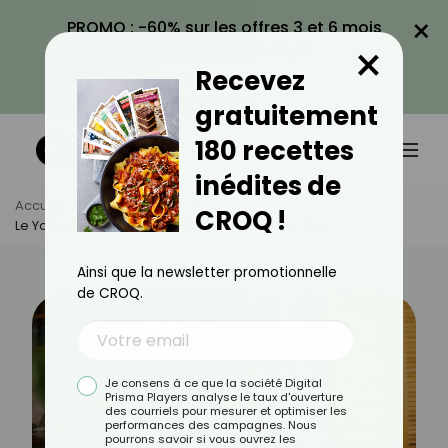
×
PROMO : -60% sur les offres 3 et 6 mois
×
avec le code CROQ60
Recevez
VOIR LA PROMO
gratuitement
180 recettes
inédites de
Accueil
Actus
Sport
CROQ !
Le Yoga, Tout Savoir Sur Cette Pratique Bien-Être
Ainsi que la newsletter promotionnelle
de CROQ.
Je consens à ce que la société Digital
Prisma Players analyse le taux d'ouverture
des courriels pour mesurer et optimiser les
performances des campagnes. Nous
pourrons savoir si vous ouvrez les