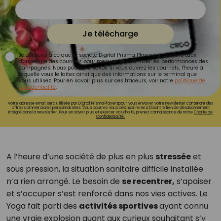
Je télécharge
Je consens à ce que la société Digital Prisma Players analyse le taux
d'ouverture des courriels pour mesurer et optimiser les performances des
campagnes. Nous pourrons savoir si vous ouvrez les courriels, l'heure à
laquelle vous le faites ainsi que des informations sur le terminal que
vous utilisez. Pour en savoir plus sur ces traceurs, voir notre
politique de
confidentialité
.
Votre adresse email sera utilisée par Digital Prisma Playerspour vous envoyer votre newsletter contenant des
offres commerciales personnalisées. Vous pourrez vous désinscrire en utilisant le lien de désabonnement
intégré dans la newsletter. Pour en savoir plus et exercer vos droits, prenez connaissance de notre
Charte de
Confidentialité.
A l’heure d’une société de plus en plus
stressée
et
sous pression, la situation sanitaire difficile installée
n’a rien arrangé. Le besoin de
se recentrer,
s’apaiser
et s’occuper s’est renforcé dans nos vies actives. Le
Yoga fait parti des
activités sportives
ayant connu
une vraie explosion quant aux curieux souhaitant s’y