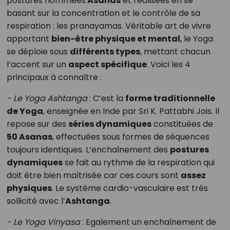
postures nommées
Asanas
et réalisées en se
basant sur la concentration et le contrôle de sa
respiration : les pranayamas. Véritable art de vivre
apportant
bien-être physique et mental
, le Yoga
se déploie sous
différents types
, mettant chacun
l’accent sur un
aspect spécifique
. Voici les 4
principaux à connaître :
- Le Yoga Ashtanga
: C’est la
forme traditionnelle
de Yoga
, enseignée en Inde par Sri K. Pattabhi Jois. Il
repose sur des
séries dynamiques
constituées de
50 Asanas
, effectuées sous formes de séquences
toujours identiques. L’enchaînement des
postures
dynamiques
se fait au rythme de la respiration qui
doit être bien maîtrisée car ces cours sont
assez
physiques
. Le système cardio-vasculaire est très
sollicité avec l’
Ashtanga
.
- Le Yoga Vinyasa
: Egalement un enchaînement de