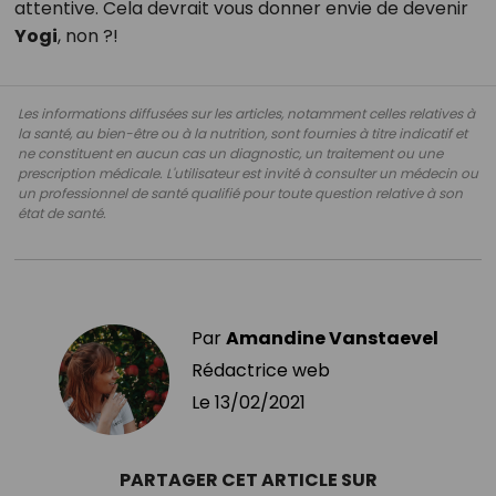
attentive. Cela devrait vous donner envie de devenir
Yogi
, non ?!
Les informations diffusées sur les articles, notamment celles relatives à
la santé, au bien-être ou à la nutrition, sont fournies à titre indicatif et
ne constituent en aucun cas un diagnostic, un traitement ou une
prescription médicale. L'utilisateur est invité à consulter un médecin ou
un professionnel de santé qualifié pour toute question relative à son
état de santé.
Par
Amandine Vanstaevel
Rédactrice web
Le
13/02/2021
PARTAGER CET ARTICLE SUR