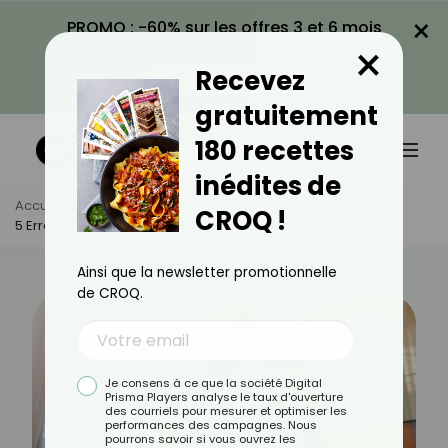
×
PROMO : -60% sur les offres 3 et 6 mois
×
avec le code CROQ60
Recevez
VOIR LA PROMO
gratuitement
180 recettes
inédites de
Accueil
Actus
Sport
CROQ !
5 Erreurs À Éviter Pendant Une Séance De Sport
Ainsi que la newsletter promotionnelle
de CROQ.
Je consens à ce que la société Digital
Prisma Players analyse le taux d'ouverture
des courriels pour mesurer et optimiser les
performances des campagnes. Nous
pourrons savoir si vous ouvrez les