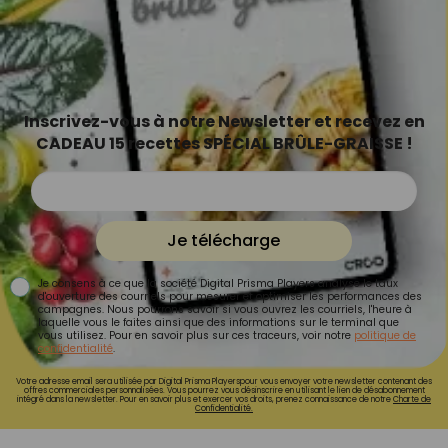
Inscrivez-vous à notre Newsletter et recevez en
CADEAU 15 recettes SPÉCIAL BRÛLE-GRAISSE !
Je télécharge
Je consens à ce que la société Digital Prisma Players analyse le taux
d'ouverture des courriels pour mesurer et optimiser les performances des
campagnes. Nous pourrons savoir si vous ouvrez les courriels, l'heure à
laquelle vous le faites ainsi que des informations sur le terminal que
vous utilisez. Pour en savoir plus sur ces traceurs, voir notre
politique de
confidentialité
.
Votre adresse email sera utilisée par Digital Prisma Playerspour vous envoyer votre newsletter contenant des
offres commerciales personnalisées. Vous pourrez vous désinscrire en utilisant le lien de désabonnement
intégré dans la newsletter. Pour en savoir plus et exercer vos droits, prenez connaissance de notre
Charte de
Confidentialité.