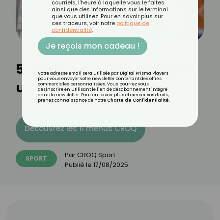
courriels, l'heure à laquelle vous le faites
ainsi que des informations sur le terminal
que vous utilisez. Pour en savoir plus sur
ces traceurs, voir notre
politique de
confidentialité
.
Je reçois mon cadeau !
5 erreurs à éviter pendant
Votre adresse email sera utilisée par Digital Prisma Players
pour vous envoyer votre newsletter contenant des offres
une séance de sport
commerciales personnalisées. Vous pourrez vous
désinscrire en utilisant le lien de désabonnement intégré
dans la newsletter. Pour en savoir plus et exercer vos droits,
prenez connaissance de notre
Charte de Confidentialité
.
Découvrez les 11 menus CROQ
Par
CROQ Sport
SPORT
Publié le
17/08/2025