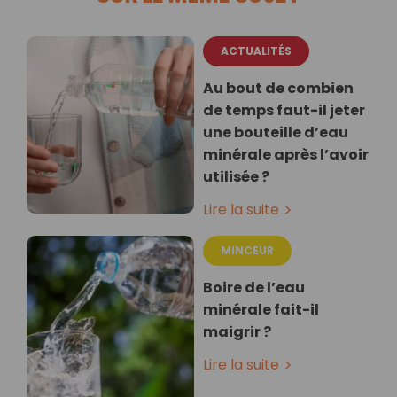
ACTUALITÉS
Au bout de combien
de temps faut-il jeter
une bouteille d’eau
minérale après l’avoir
utilisée ?
Lire la suite
MINCEUR
Boire de l’eau
minérale fait-il
maigrir ?
Lire la suite