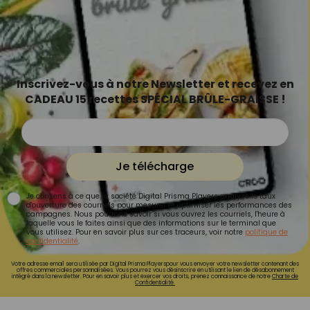
Inscrivez-vous à notre Newsletter et recevez en
CADEAU 15 recettes SPÉCIAL BRÛLE-GRAISSE !
Je télécharge
Je consens à ce que la société Digital Prisma Players analyse le taux
d'ouverture des courriels pour mesurer et optimiser les performances des
campagnes. Nous pourrons savoir si vous ouvrez les courriels, l'heure à
laquelle vous le faites ainsi que des informations sur le terminal que
vous utilisez. Pour en savoir plus sur ces traceurs, voir notre
politique de
confidentialité
.
Votre adresse email sera utilisée par Digital Prisma Playerspour vous envoyer votre newsletter contenant des
offres commerciales personnalisées. Vous pourrez vous désinscrire en utilisant le lien de désabonnement
intégré dans la newsletter. Pour en savoir plus et exercer vos droits, prenez connaissance de notre
Charte de
Confidentialité.