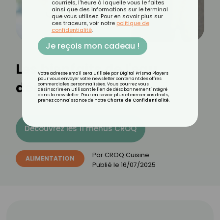
courriels, l'heure à laquelle vous le faites
ainsi que des informations sur le terminal
que vous utilisez. Pour en savoir plus sur
ces traceurs, voir notre
politique de
confidentialité
.
Je reçois mon cadeau !
Les bienfaits de l'eau
Votre adresse email sera utilisée par Digital Prisma Players
pour vous envoyer votre newsletter contenant des offres
déminéralisée
commerciales personnalisées. Vous pourrez vous
désinscrire en utilisant le lien de désabonnement intégré
dans la newsletter. Pour en savoir plus et exercer vos droits,
prenez connaissance de notre
Charte de Confidentialité
.
Découvrez les 11 menus CROQ
Par
CROQ Cuisine
ALIMENTATION
Publié le
16/07/2025