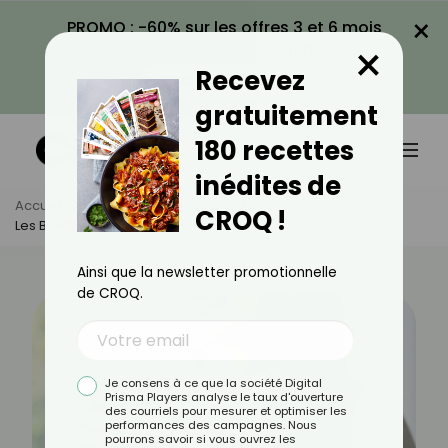
×
PROMO : -60% sur les offres 3 et 6 mois
×
avec le code CROQ60
Recevez
VOIR LA PROMO
gratuitement
180 recettes
inédites de
Accueil
Actus
Alimentation
CROQ !
Les Bienfaits De L'eau Déminéralisée
Ainsi que la newsletter promotionnelle
de CROQ.
Je consens à ce que la société Digital
Prisma Players analyse le taux d'ouverture
des courriels pour mesurer et optimiser les
performances des campagnes. Nous
pourrons savoir si vous ouvrez les