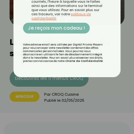
courriels, l'heure à laquelle vous le faites
ainsi que des informations sur le terminal
que vous utilisez. Pour en savoir plus sur
ces traceurs, voir notre
politique de
confidentialité
.
Je reçois mon cadeau !
Les noix de macadamia
Votre adresse email sera utilisée par Digital Prisma Players
pour vous envoyer votre newsletter contenant des offres
sont-elles caloriques ?
commerciales personnalisées. Vous pourrez vous
désinscrire en utilisant le lien de désabonnement intégré
dans la newsletter. Pour en savoir plus et exercer vos droits,
prenez connaissance de notre
Charte de Confidentialité
.
Découvrez les 11 menus CROQ
Par
CROQ Cuisine
MINCEUR
Publié le
02/05/2025