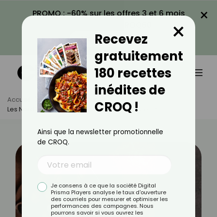
×
PROMO : -60% sur les offres 3 et 6 mois
×
avec le code CROQ60
Recevez
VOIR LA PROMO
gratuitement
180 recettes
inédites de
Accueil
Actus
Minceur
CROQ !
Les Noix De Macadamia Sont-Elles Caloriques ?
Ainsi que la newsletter promotionnelle
de CROQ.
Je consens à ce que la société Digital
Prisma Players analyse le taux d'ouverture
des courriels pour mesurer et optimiser les
performances des campagnes. Nous
pourrons savoir si vous ouvrez les