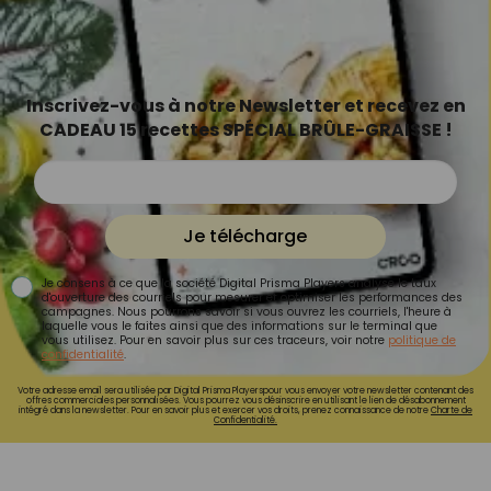
Inscrivez-vous à notre Newsletter et recevez en
CADEAU 15 recettes SPÉCIAL BRÛLE-GRAISSE !
Je télécharge
Je consens à ce que la société Digital Prisma Players analyse le taux
d'ouverture des courriels pour mesurer et optimiser les performances des
campagnes. Nous pourrons savoir si vous ouvrez les courriels, l'heure à
laquelle vous le faites ainsi que des informations sur le terminal que
vous utilisez. Pour en savoir plus sur ces traceurs, voir notre
politique de
confidentialité
.
Votre adresse email sera utilisée par Digital Prisma Playerspour vous envoyer votre newsletter contenant des
offres commerciales personnalisées. Vous pourrez vous désinscrire en utilisant le lien de désabonnement
intégré dans la newsletter. Pour en savoir plus et exercer vos droits, prenez connaissance de notre
Charte de
Confidentialité.