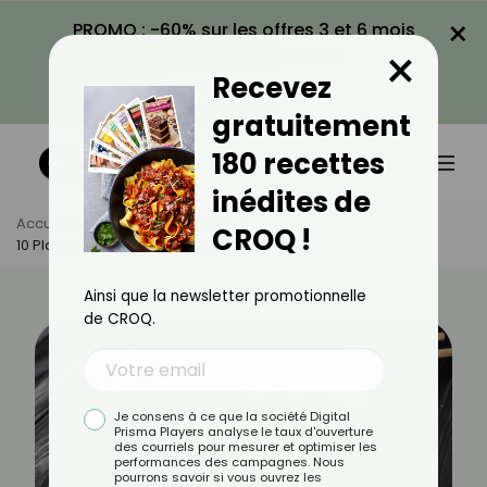
×
PROMO : -60% sur les offres 3 et 6 mois
×
avec le code CROQ60
Recevez
VOIR LA PROMO
gratuitement
180 recettes
inédites de
Accueil
Actus
Quotidien
CROQ !
10 Plats Du Quotidien Peu Caloriques
Ainsi que la newsletter promotionnelle
de CROQ.
Je consens à ce que la société Digital
Prisma Players analyse le taux d'ouverture
des courriels pour mesurer et optimiser les
performances des campagnes. Nous
pourrons savoir si vous ouvrez les