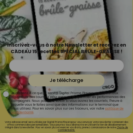
Inscrivez-vous à notre Newsletter et recevez en
CADEAU 15 recettes SPÉCIAL BRÛLE-GRAISSE !
Je télécharge
Je consens à ce que la société Digital Prisma Players analyse le taux
d'ouverture des courriels pour mesurer et optimiser les performances des
campagnes. Nous pourrons savoir si vous ouvrez les courriels, l'heure à
laquelle vous le faites ainsi que des informations sur le terminal que
vous utilisez. Pour en savoir plus sur ces traceurs, voir notre
politique de
confidentialité
.
Votre adresse email sera utilisée par Digital Prisma Playerspour vous envoyer votre newsletter contenant des
offres commerciales personnalisées. Vous pourrez vous désinscrire en utilisant le lien de désabonnement
intégré dans la newsletter. Pour en savoir plus et exercer vos droits, prenez connaissance de notre
Charte de
Confidentialité.