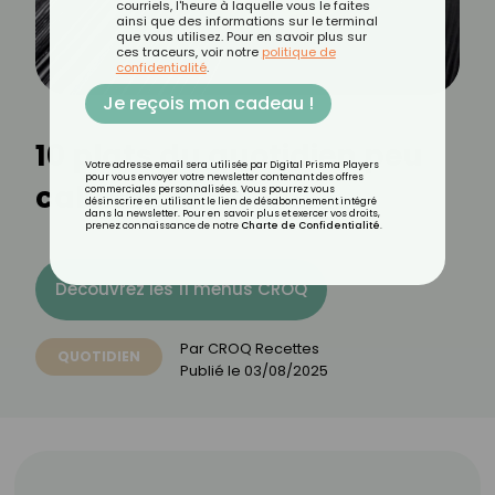
courriels, l'heure à laquelle vous le faites
ainsi que des informations sur le terminal
que vous utilisez. Pour en savoir plus sur
ces traceurs, voir notre
politique de
confidentialité
.
Je reçois mon cadeau !
10 plats du quotidien peu
Votre adresse email sera utilisée par Digital Prisma Players
pour vous envoyer votre newsletter contenant des offres
caloriques
commerciales personnalisées. Vous pourrez vous
désinscrire en utilisant le lien de désabonnement intégré
dans la newsletter. Pour en savoir plus et exercer vos droits,
prenez connaissance de notre
Charte de Confidentialité
.
Découvrez les 11 menus CROQ
Par
CROQ Recettes
QUOTIDIEN
Publié le
03/08/2025