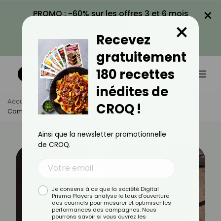
×
PROMO : -60% sur les offres 3 et 6 mois
×
avec le code CROQ60
Recevez
VOIR LA PROMO
gratuitement
180 recettes
inédites de
Accueil
Actus
Quotidien
CROQ !
Comment Bien Choisir Ses Bottines ?
Ainsi que la newsletter promotionnelle
de CROQ.
Je consens à ce que la société Digital
Prisma Players analyse le taux d'ouverture
des courriels pour mesurer et optimiser les
performances des campagnes. Nous
pourrons savoir si vous ouvrez les