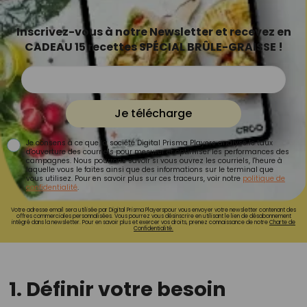
Inscrivez-vous à notre Newsletter et recevez en
CADEAU 15 recettes SPÉCIAL BRÛLE-GRAISSE !
Je télécharge
Je consens à ce que la société Digital Prisma Players analyse le taux
d'ouverture des courriels pour mesurer et optimiser les performances des
campagnes. Nous pourrons savoir si vous ouvrez les courriels, l'heure à
laquelle vous le faites ainsi que des informations sur le terminal que
vous utilisez. Pour en savoir plus sur ces traceurs, voir notre
politique de
confidentialité
.
Votre adresse email sera utilisée par Digital Prisma Playerspour vous envoyer votre newsletter contenant des
offres commerciales personnalisées. Vous pourrez vous désinscrire en utilisant le lien de désabonnement
intégré dans la newsletter. Pour en savoir plus et exercer vos droits, prenez connaissance de notre
Charte de
Confidentialité.
1. Définir votre besoin