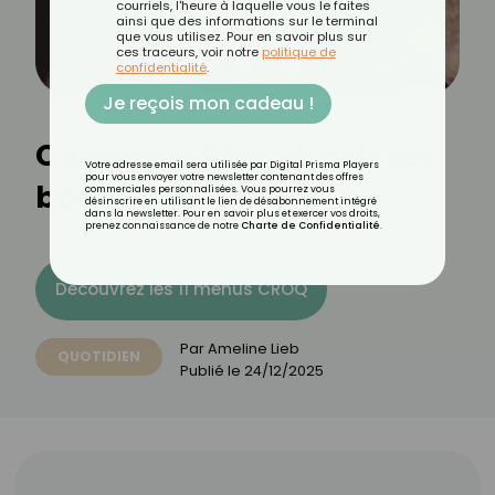
courriels, l'heure à laquelle vous le faites
ainsi que des informations sur le terminal
que vous utilisez. Pour en savoir plus sur
ces traceurs, voir notre
politique de
confidentialité
.
Je reçois mon cadeau !
Comment bien choisir ses
Votre adresse email sera utilisée par Digital Prisma Players
pour vous envoyer votre newsletter contenant des offres
bottines ?
commerciales personnalisées. Vous pourrez vous
désinscrire en utilisant le lien de désabonnement intégré
dans la newsletter. Pour en savoir plus et exercer vos droits,
prenez connaissance de notre
Charte de Confidentialité
.
Découvrez les 11 menus CROQ
Par
Ameline Lieb
QUOTIDIEN
Publié le
24/12/2025