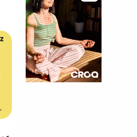
z
×
t 180
 CROQ
er
nnelle de