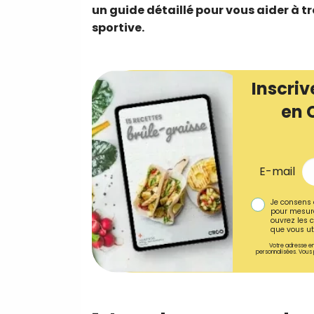
un guide détaillé pour vous aider à tr
sportive.
Inscriv
en 
E-mail
Je consens 
pour mesure
ouvrez les c
que vous uti
Votre adresse em
personnalisées. Vous 