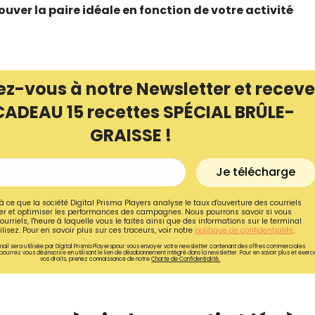
ouver la paire idéale en fonction de votre activité
ez-vous à notre Newsletter et receve
CADEAU 15 recettes SPÉCIAL BRÛLE-
GRAISSE !
Je télécharge
à ce que la société Digital Prisma Players analyse le taux d'ouverture des courriels
r et optimiser les performances des campagnes. Nous pourrons savoir si vous
ourriels, l'heure à laquelle vous le faites ainsi que des informations sur le terminal
Recevez gratuitemen
lisez. Pour en savoir plus sur ces traceurs, voir notre
politique de confidentialité
.
ail sera utilisée par Digital Prisma Playerspour vous envoyer votre newsletter contenant des offres commerciales
recettes inédites de
pourrez vous désinscrire en utilisant le lien de désabonnement intégré dans la newsletter. Pour en savoir plus et exerc
vos droits, prenez connaissance de notre
Charte de Confidentialité.
!
Ainsi que la newsletter promotio