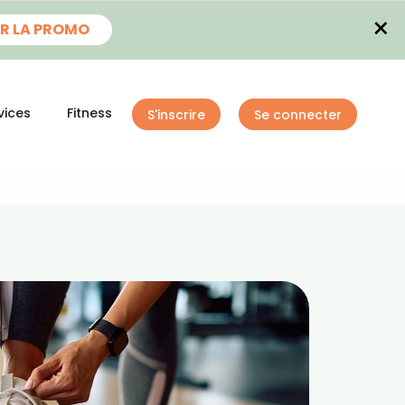
×
R LA PROMO
vices
Fitness
S'inscrire
Se connecter