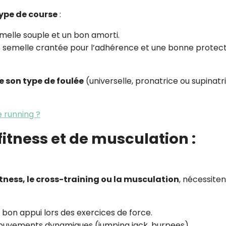
type de course
:
semelle souple et un bon amorti.
ne semelle crantée pour l’adhérence et une bonne protec
 son type de foulée
(universelle, pronatrice ou supinatr
 running ?
fitness et de musculation :
itness, le cross-training ou la musculation
, nécessite
n bon appui lors des exercices de force.
mouvements dynamiques (jumping jack, burpees).