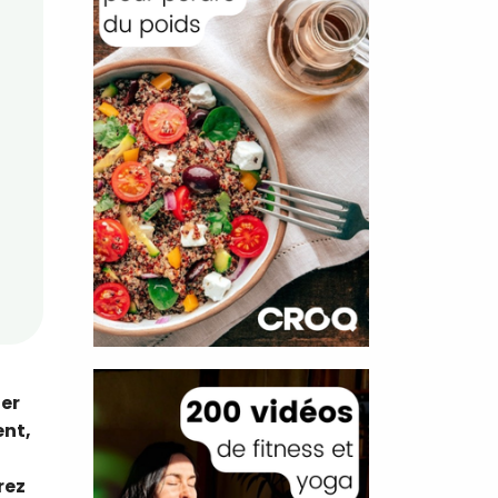
ter
ent,
rez