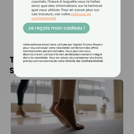
courriels, l'heure à laquelle vous le faites
ainsi que des informations sur le terminal
que vous utilisez. Pour en savoir plus sur
ces traceurs, voir notre
politique de
confidentialité
.
Je reçois mon cadeau !
Contenus Sport
Votre adresse email sera utilisée par Digital Prisma Players
pour vous envoyer votre newsletter contenant des offres
commerciales personnalisées. Vous pourrez vous
désinscrire en utilisant le lien de désabonnement intégré
Tous les articles de CROQ
dans la newsletter. Pour en savoir plus et exercer vos droits,
prenez connaissance de notre
Charte de Confidentialité
.
Sport