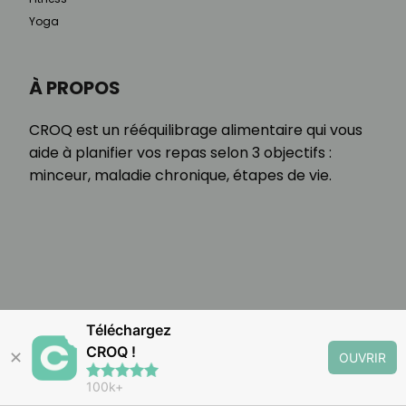
Yoga
À PROPOS
CROQ est un rééquilibrage alimentaire qui vous
aide à planifier vos repas selon 3 objectifs :
minceur, maladie chronique, étapes de vie.
Téléchargez
CROQ !
✕
OUVRIR
100k+