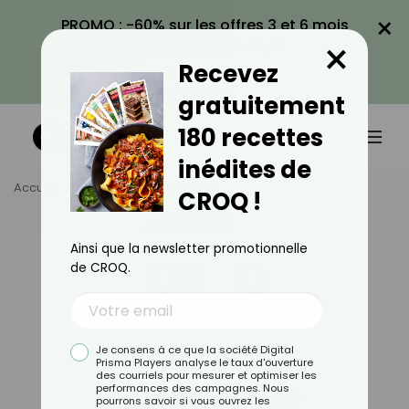
×
PROMO : -60% sur les offres 3 et 6 mois
×
avec le code CROQ60
Recevez
VOIR LA PROMO
gratuitement
180 recettes
inédites de
Accueil
Auteurs
CROQ Sport
CROQ !
Ainsi que la newsletter promotionnelle
de CROQ.
Je consens à ce que la société Digital
Prisma Players analyse le taux d'ouverture
des courriels pour mesurer et optimiser les
performances des campagnes. Nous
CROQ Sport
pourrons savoir si vous ouvrez les