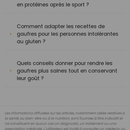
en protéines après le sport ?
Comment adapter les recettes de
gaufres pour les personnes intolérantes
au gluten ?
Quels conseils donner pour rendre les
gaufres plus saines tout en conservant
leur goût ?
Les informations diffusées sur les articles, notamment celles relatives à
la santé, au bien-être ou à la nutrition, sont fournies à titre indicatif et
ne constituent en aucun cas un diagnostic, un traitement ou une
prescription médicale. L'utilisateur est invité à consulter un médecin ou