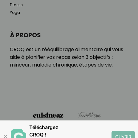
Fitness
Yoga
À PROPOS
CROQ est un rééquilibrage alimentaire qui vous
aide à planifier vos repas selon 3 objectifs :
minceur, maladie chronique, étapes de vie.
Téléchargez
CROQ !
✕
OUVRIR