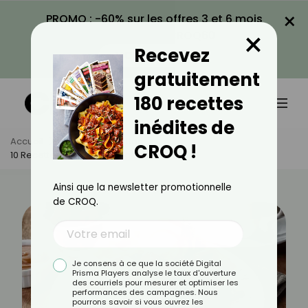
×
PROMO : -60% sur les offres 3 et 6 mois
×
avec le code CROQ60
Recevez
VOIR LA PROMO
gratuitement
180 recettes
inédites de
Accueil
Actus
Recettes
CROQ !
10 Recettes De Gaufres Légères
Ainsi que la newsletter promotionnelle
de CROQ.
Je consens à ce que la société Digital
Prisma Players analyse le taux d'ouverture
des courriels pour mesurer et optimiser les
performances des campagnes. Nous
pourrons savoir si vous ouvrez les