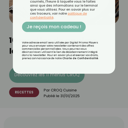
courriels, l'heure à laquelle vous le faites
ainsi que des informations sur le terminal
que vous utilisez. Pour en savoir plus sur
ces traceurs, voir notre
politique de
confidentialité
.
Je reçois mon cadeau !
10 recettes de gaufres
Votre adresse email sera utilisée par Digital Prisma Players
pour vous envoyer votre newsletter contenant des offres
légères
commerciales personnalisées. Vous pourrez vous
désinscrire en utilisant le lien de désabonnement intégré
dans la newsletter. Pour en savoir plus et exercer vos droits,
prenez connaissance de notre
Charte de Confidentialité
.
Découvrez les 11 menus CROQ
Par
CROQ Cuisine
RECETTES
Publié le
31/01/2025