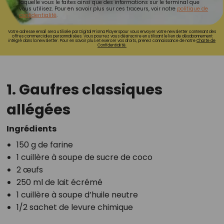
laquelle vous le faites ainsi que des informations sur le terminal que
vous utilisez. Pour en savoir plus sur ces traceurs, voir notre
politique de
confidentialité
.
Votre adresse email sera utilisée par Digital Prisma Playerspour vous envoyer votre newsletter contenant des
offres commerciales personnalisées. Vous pourrez vous désinscrire en utilisant le lien de désabonnement
intégré dans la newsletter. Pour en savoir plus et exercer vos droits, prenez connaissance de notre
Charte de
Confidentialité.
1. Gaufres classiques
allégées
Ingrédients
150 g de farine
1 cuillère à soupe de sucre de coco
2 œufs
250 ml de lait écrémé
1 cuillère à soupe d’huile neutre
1/2 sachet de levure chimique