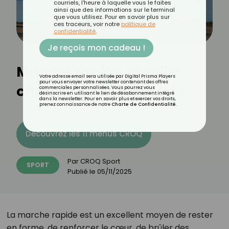
courriels, l'heure à laquelle vous le faites
ainsi que des informations sur le terminal
que vous utilisez. Pour en savoir plus sur
ces traceurs, voir notre
politique de
confidentialité
.
Je reçois mon cadeau !
Marche rapide : quelles
Votre adresse email sera utilisée par Digital Prisma Players
pour vous envoyer votre newsletter contenant des offres
chaussures privilégier ?
commerciales personnalisées. Vous pourrez vous
désinscrire en utilisant le lien de désabonnement intégré
dans la newsletter. Pour en savoir plus et exercer vos droits,
prenez connaissance de notre
Charte de Confidentialité
.
Découvrez les 11 menus CROQ
Par
CROQ Sport
SPORT
Publié le
05/11/2025
La marche rapide est un excellent moyen de rester
en forme, de renforcer le cœur, de brûler des