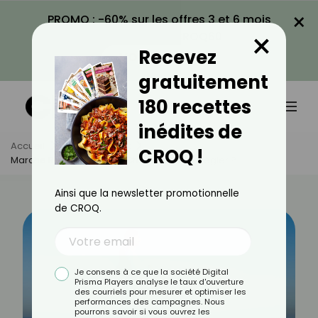
×
PROMO : -60% sur les offres 3 et 6 mois
×
avec le code CROQ60
Recevez
VOIR LA PROMO
gratuitement
180 recettes
inédites de
Accueil
Actus
Sport
CROQ !
Marche Rapide : Quelles Chaussures Privilégier ?
Ainsi que la newsletter promotionnelle
de CROQ.
Je consens à ce que la société Digital
Prisma Players analyse le taux d'ouverture
des courriels pour mesurer et optimiser les
performances des campagnes. Nous
pourrons savoir si vous ouvrez les