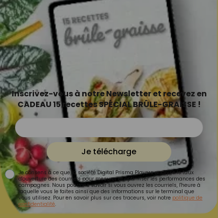
Inscrivez-vous à notre Newsletter et recevez en
CADEAU 15 recettes SPÉCIAL BRÛLE-GRAISSE !
Je télécharge
Je consens à ce que la société Digital Prisma Players analyse le taux
d'ouverture des courriels pour mesurer et optimiser les performances des
campagnes. Nous pourrons savoir si vous ouvrez les courriels, l'heure à
laquelle vous le faites ainsi que des informations sur le terminal que
vous utilisez. Pour en savoir plus sur ces traceurs, voir notre
politique de
confidentialité
.