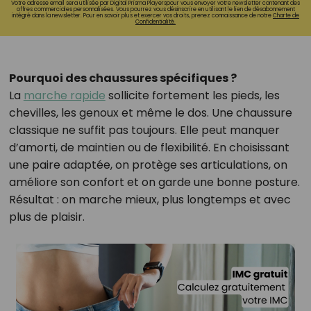
Votre adresse email sera utilisée par Digital Prisma Playerspour vous envoyer votre newsletter contenant des
offres commerciales personnalisées. Vous pourrez vous désinscrire en utilisant le lien de désabonnement
intégré dans la newsletter. Pour en savoir plus et exercer vos droits, prenez connaissance de notre
Charte de
Confidentialité.
Pourquoi des chaussures spécifiques ?
La
marche rapide
sollicite fortement les pieds, les
chevilles, les genoux et même le dos. Une chaussure
classique ne suffit pas toujours. Elle peut manquer
d’amorti, de maintien ou de flexibilité. En choisissant
une paire adaptée, on protège ses articulations, on
améliore son confort et on garde une bonne posture.
Résultat : on marche mieux, plus longtemps et avec
plus de plaisir.