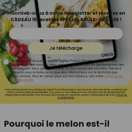
Inscrivez-vous à notre Newsletter et recevez en
CADEAU 15 recettes SPÉCIAL BRÛLE-GRAISSE !
Je télécharge
Je consens à ce que la société Digital Prisma Players analyse le taux
d'ouverture des courriels pour mesurer et optimiser les performances des
campagnes. Nous pourrons savoir si vous ouvrez les courriels, l'heure à
laquelle vous le faites ainsi que des informations sur le terminal que
vous utilisez. Pour en savoir plus sur ces traceurs, voir notre
politique de
confidentialité
.
Votre adresse email sera utilisée par Digital Prisma Playerspour vous envoyer votre newsletter contenant des
offres commerciales personnalisées. Vous pourrez vous désinscrire en utilisant le lien de désabonnement
intégré dans la newsletter. Pour en savoir plus et exercer vos droits, prenez connaissance de notre
Charte de
Confidentialité.
Pourquoi le melon est-il