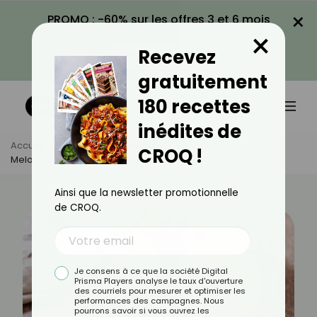
×
PROMO : -60% sur les offres 3 et 6 mois
×
avec le code CROQ60
Recevez
VOIR LA PROMO
gratuitement
180 recettes
inédites de
Accueil
Actus
Alimentation
CROQ !
Melon : Comment Éviter Les Pesticides ?
Ainsi que la newsletter promotionnelle
de CROQ.
Je consens à ce que la société Digital
Prisma Players analyse le taux d'ouverture
des courriels pour mesurer et optimiser les
performances des campagnes. Nous
pourrons savoir si vous ouvrez les