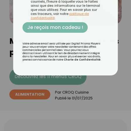
courriels, l'heure à laquelle vous le faites
ainsi que des informations sur le terminal
que vous utilisez. Pour en savoir plus sur
ces traceurs, voir notre
politique de
confidentialité
.
Je reçois mon cadeau !
Melon : comment éviter les
Votre adresse email sera utilisée par Digital Prisma Players
pour vous envoyer votre newsletter contenant des offres
pesticides ?
commerciales personnalisées. Vous pourrez vous
désinscrire en utilisant le lien de désabonnement intégré
dans la newsletter. Pour en savoir plus et exercer vos droits,
prenez connaissance de notre
Charte de Confidentialité
.
Découvrez les 11 menus CROQ
Par
CROQ Cuisine
ALIMENTATION
Publié le
01/07/2025