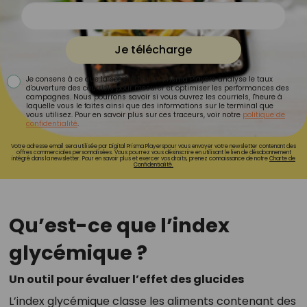
Je télécharge
Je consens à ce que la société Digital Prisma Players analyse le taux
d'ouverture des courriels pour mesurer et optimiser les performances des
campagnes. Nous pourrons savoir si vous ouvrez les courriels, l'heure à
laquelle vous le faites ainsi que des informations sur le terminal que
vous utilisez. Pour en savoir plus sur ces traceurs, voir notre
politique de
confidentialité
.
Votre adresse email sera utilisée par Digital Prisma Playerspour vous envoyer votre newsletter contenant des
offres commerciales personnalisées. Vous pourrez vous désinscrire en utilisant le lien de désabonnement
intégré dans la newsletter. Pour en savoir plus et exercer vos droits, prenez connaissance de notre
Charte de
Confidentialité.
Qu’est-ce que l’index
glycémique ?
Un outil pour évaluer l’effet des glucides
L’index glycémique classe les aliments contenant des