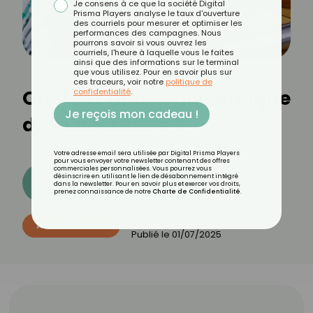
Je consens à ce que la société Digital
Prisma Players analyse le taux d'ouverture
des courriels pour mesurer et optimiser les
performances des campagnes. Nous
pourrons savoir si vous ouvrez les
courriels, l'heure à laquelle vous le faites
ainsi que des informations sur le terminal
que vous utilisez. Pour en savoir plus sur
ces traceurs, voir notre
politique de
Quel est l'index glycémique
confidentialité
.
Je reçois mon cadeau !
de la nectarine ?
Votre adresse email sera utilisée par Digital Prisma Players
pour vous envoyer votre newsletter contenant des offres
commerciales personnalisées. Vous pourrez vous
désinscrire en utilisant le lien de désabonnement intégré
Découvrez les 11 menus CROQ
dans la newsletter. Pour en savoir plus et exercer vos droits,
prenez connaissance de notre
Charte de Confidentialité
.
Par
CROQ Cuisine
ALIMENTATION
Publié le
01/07/2025