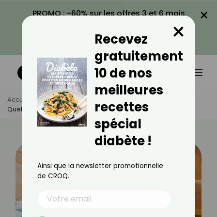
×
PROMO : -60% sur les offres 3 et 6 mois
×
avec le code CROQ60
Recevez
VOIR LA PROMO
gratuitement
10 de nos
meilleures
Accueil
Actus
Alimentation
recettes
Quel Est L'index Glycémique De La Nectarine ?
spécial
diabète !
Ainsi que la newsletter promotionnelle
de CROQ.