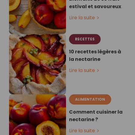
estival et savoureux
Lire la suite
RECETTES
10 recettes légères à
la nectarine
Lire la suite
ALIMENTATION
Comment cuisiner la
nectarine ?
Lire la suite