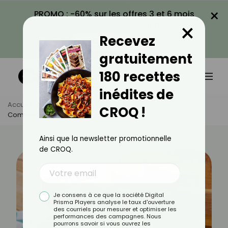
×
PROMO : -60% sur les offres 3 et 6 mois
×
avec le code CROQ60
Recevez
VOIR LA PROMO
gratuitement
180 recettes
inédites de
Accueil
Actus
Alimentation
CROQ !
Comment Cuisiner La Nectarine ?
Ainsi que la newsletter promotionnelle
de CROQ.
Je consens à ce que la société Digital
Prisma Players analyse le taux d'ouverture
des courriels pour mesurer et optimiser les
performances des campagnes. Nous
pourrons savoir si vous ouvrez les