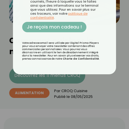
courriels, l'heure à laquelle vous le faites
ainsi que des informations sur le terminal
que vous utilisez. Pour en savoir plus sur
ces traceurs, voir notre
politique de
confidentialité
.
Je reçois mon cadeau !
Comment cuisiner la
Votre adresse email sera utilisée par Digital Prisma Players
pour vous envoyer votre newsletter contenant des offres
nectarine ?
commerciales personnalisées. Vous pourrez vous
désinscrire en utilisant le lien de désabonnement intégré
dans la newsletter. Pour en savoir plus et exercer vos droits,
prenez connaissance de notre
Charte de Confidentialité
.
Découvrez les 11 menus CROQ
Par
CROQ Cuisine
ALIMENTATION
Publié le
08/05/2025