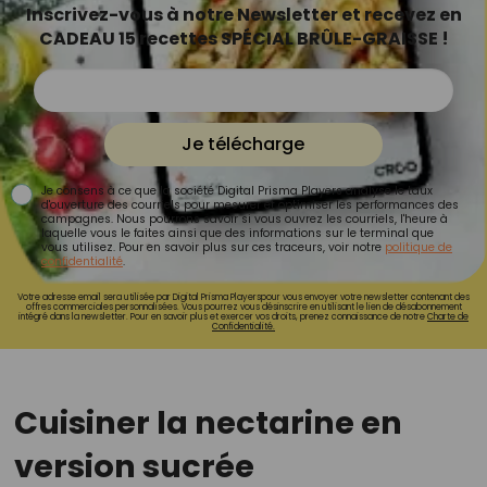
Inscrivez-vous à notre Newsletter et recevez en
CADEAU 15 recettes SPÉCIAL BRÛLE-GRAISSE !
Je télécharge
Je consens à ce que la société Digital Prisma Players analyse le taux
d'ouverture des courriels pour mesurer et optimiser les performances des
campagnes. Nous pourrons savoir si vous ouvrez les courriels, l'heure à
laquelle vous le faites ainsi que des informations sur le terminal que
vous utilisez. Pour en savoir plus sur ces traceurs, voir notre
politique de
confidentialité
.
Votre adresse email sera utilisée par Digital Prisma Playerspour vous envoyer votre newsletter contenant des
offres commerciales personnalisées. Vous pourrez vous désinscrire en utilisant le lien de désabonnement
intégré dans la newsletter. Pour en savoir plus et exercer vos droits, prenez connaissance de notre
Charte de
Confidentialité.
Cuisiner la nectarine en
version sucrée