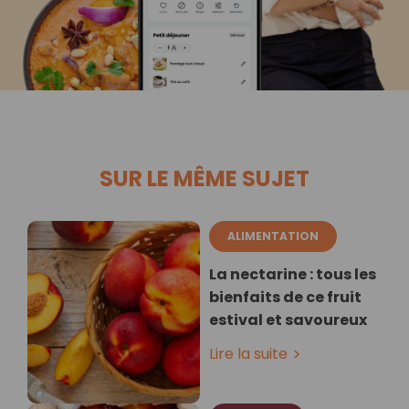
SUR LE MÊME SUJET
ALIMENTATION
La nectarine : tous les
bienfaits de ce fruit
estival et savoureux
Lire la suite